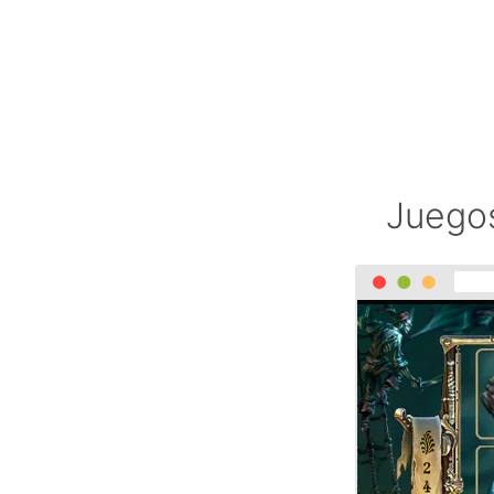
Juegos