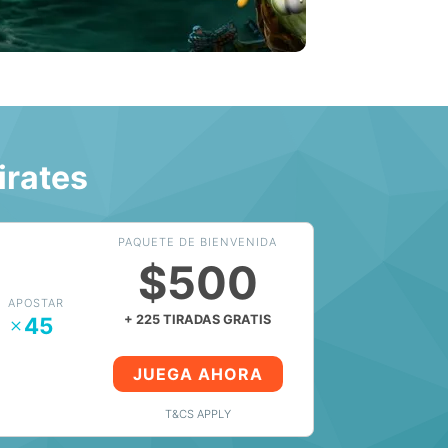
irates
PAQUETE DE BIENVENIDA
$500
APOSTAR
45
+ 225 TIRADAS GRATIS
JUEGA AHORA
T&CS APPLY