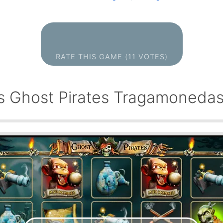
RATE THIS GAME (11 VOTES)
 Ghost Pirates Tragamonedas