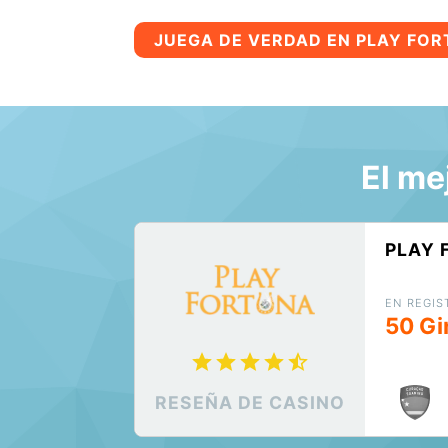
JUEGA DE VERDAD EN PLAY FO
El me
PLAY 
EN REGIS
50 Gi
RESEÑA DE CASINO