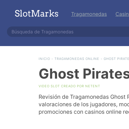
Tragamonedas
Casi
INICIO
•
TRAGAMONEDAS ONLINE
•
GHOST PIRAT
Ghost Pirate
VIDEO SLOT CREADO POR NETENT
Revisión de Tragamonedas Ghost Pi
valoraciones de los jugadores, mod
promociones con casinos online 