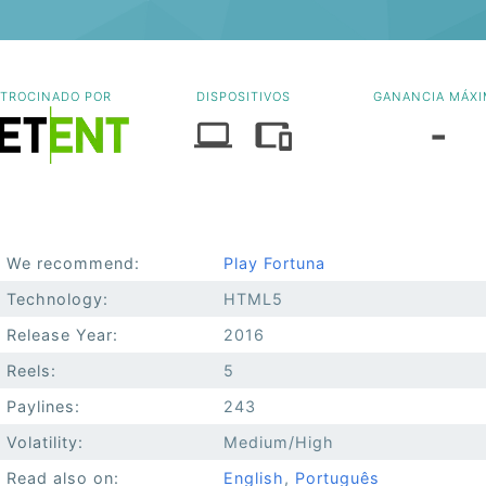
ATROCINADO POR
DISPOSITIVOS
GANANCIA MÁXI
-
We recommend:
Play Fortuna
Technology:
HTML5
Release Year:
2016
Reels:
5
Paylines:
243
Volatility:
Medium/High
Read also on:
English
,
Português