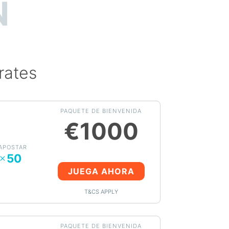
N
rates
PAQUETE DE BIENVENIDA
€1000
APOSTAR
50
JUEGA AHORA
T&CS APPLY
PAQUETE DE BIENVENIDA