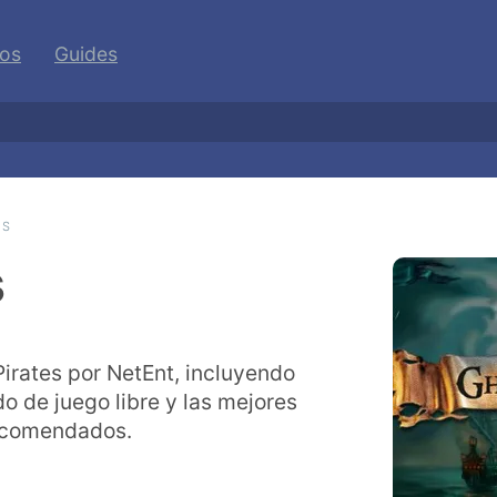
nos
Guides
ES
s
rates por NetEnt, incluyendo
o de juego libre y las mejores
recomendados.