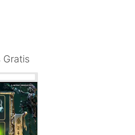
 Gratis