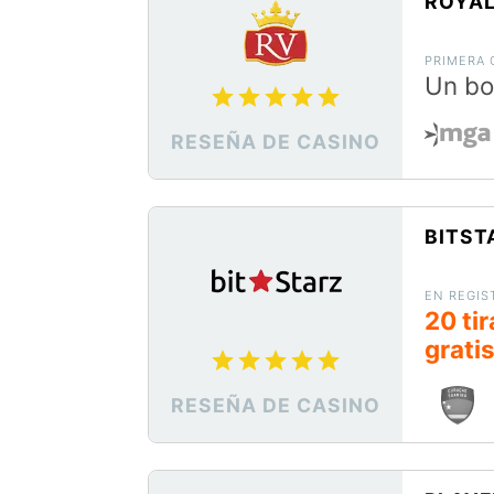
ROYAL
PRIMERA 
Un bo
RESEÑA DE CASINO
BITST
EN REGIS
20 ti
grati
RESEÑA DE CASINO