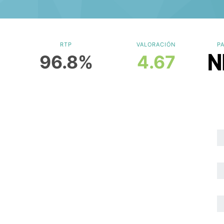
RTP
VALORACIÓN
P
96.8%
4.67