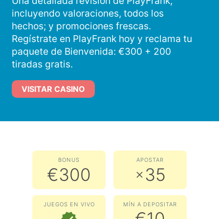
Una detallada revisión de PlayFrank,
incluyendo valoraciones, todos los
hechos; y promociones frescas.
Regístrate en PlayFrank hoy y reclama tu
paquete de Bienvenida: €300 + 200
tiradas gratis.
VISITAR CASINO
BONUS
APOSTAR
€300
35
JUEGOS EN VIVO
MÍN A DEPOSITAR
€10