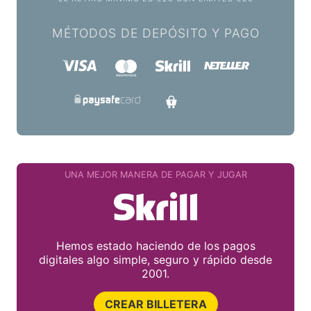
MÉTODOS DE DEPÓSITO Y PAGO
UNA MEJOR MANERA DE PAGAR Y JUGAR
Hemos estado haciendo de los pagos
digitales algo simple, seguro y rápido desde
2001.
CREAR BILLETERA