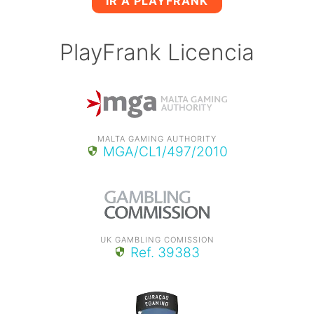
IR A PLAYFRANK
PlayFrank Licencia
MALTA GAMING AUTHORITY
MGA/CL1/497/2010
UK GAMBLING COMISSION
Ref. 39383