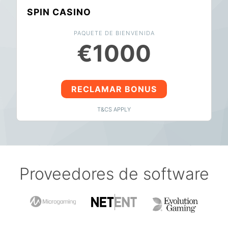
SPIN CASINO
PAQUETE DE BIENVENIDA
€1000
RECLAMAR BONUS
T&CS APPLY
Proveedores de software