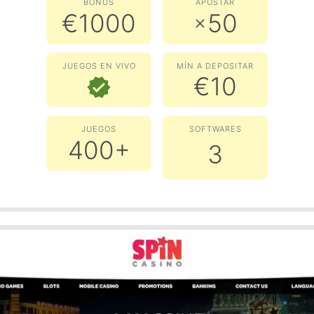
BONUS
APOSTAR
€1000
50
JUEGOS EN VIVO
MÍN A DEPOSITAR
€10
JUEGOS
SOFTWARES
400+
3