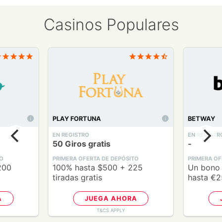
Casinos Populares
PLAY FORTUNA
BETWAY
EN REGISTRO
EN REGISTR
50 Giros gratis
-
TO
PRIMERA OFERTA DE DEPÓSITO
PRIMERA OF
200
100% hasta $500 + 225
Un bono 
tiradas gratis
hasta €
A
JUEGA AHORA
T&CS APPLY