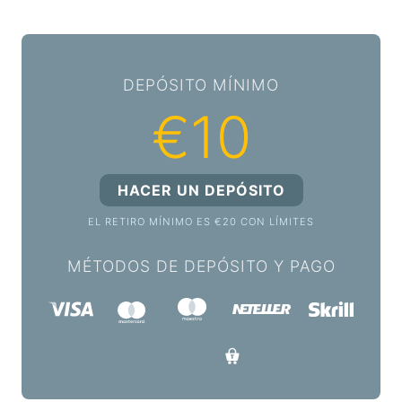
DEPÓSITO MÍNIMO
€10
HACER UN DEPÓSITO
EL RETIRO MÍNIMO ES €20 CON LÍMITES
MÉTODOS DE DEPÓSITO Y PAGO