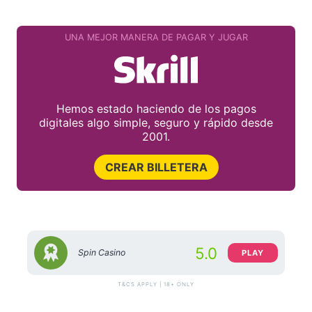
UNA MEJOR MANERA DE PAGAR Y JUGAR
Hemos estado haciendo de los pagos
digitales algo simple, seguro y rápido desde
2001.
CREAR BILLETERA
5.0
Spin Casino
PLAY
T&CS APPLY | 18+ ONLY