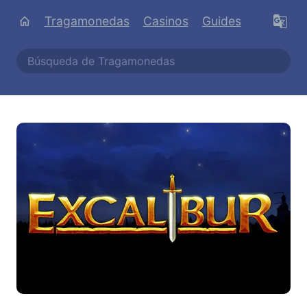
Tragamonedas
Casinos
Guides