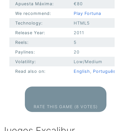
Apuesta Máxima:
€80
We recommend:
Play Fortuna
Technology:
HTML5
Release Year:
2011
Reels:
5
Paylines:
20
Volatility:
Low/Medium
Read also on:
English
,
Português
RATE THIS GAME (8 VOTES)
Juegos Excalibur