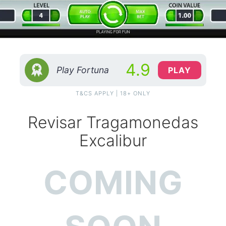
4.9
Play Fortuna
PLAY
T&CS APPLY | 18+ ONLY
Revisar Tragamonedas
Excalibur
COMING