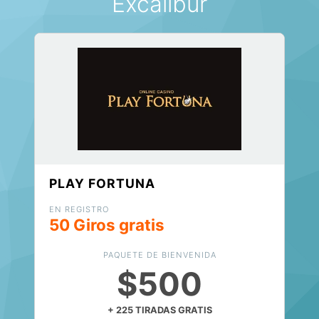
Excalibur
PLAY FORTUNA
EN REGISTRO
50 Giros gratis
PAQUETE DE BIENVENIDA
$500
+ 225 TIRADAS GRATIS