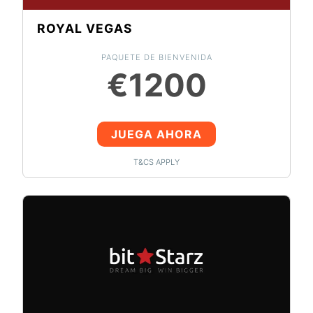
ROYAL VEGAS
PAQUETE DE BIENVENIDA
€1200
JUEGA AHORA
T&CS APPLY