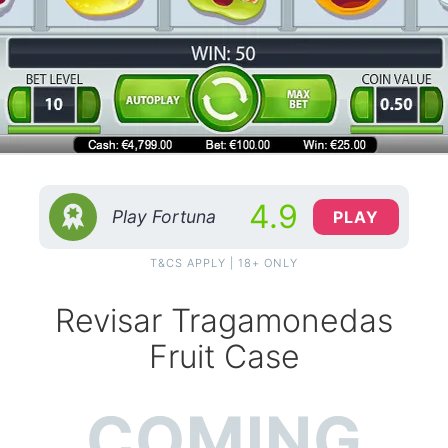
4.9
Play Fortuna
PLAY
T&CS APPLY | 18+ ONLY
Revisar Tragamonedas
Fruit Case
COMING