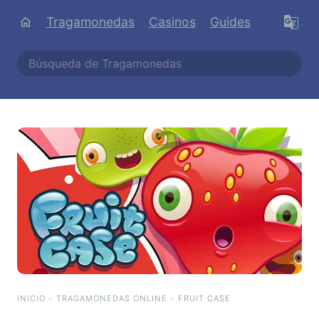
Tragamonedas
Casinos
Guides
INICIO
•
TRAGAMONEDAS ONLINE
•
FRUIT CASE