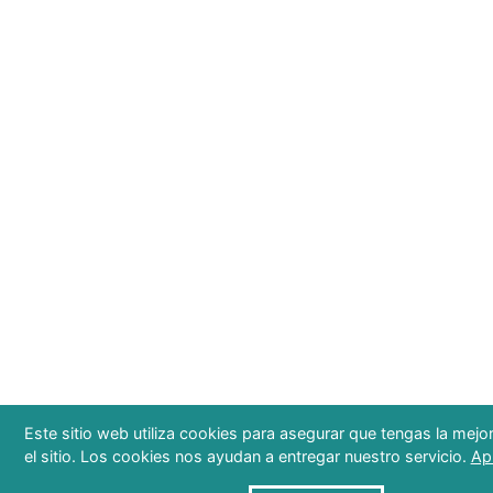
Este sitio web utiliza cookies para asegurar que tengas la mejo
el sitio. Los cookies nos ayudan a entregar nuestro servicio.
Ap