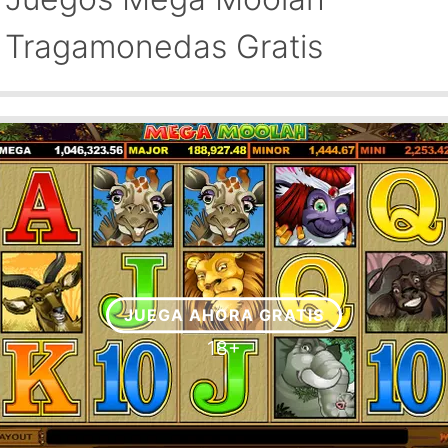
Tragamonedas Gratis
JUEGA AHORA GRATIS
18+