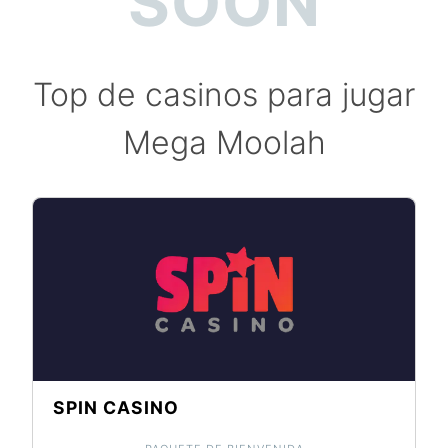
SOON
Top de casinos para jugar
Mega Moolah
SPIN CASINO