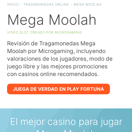
INICIO
•
TRAGAMONEDAS ONLINE
•
MEGA MOOLAH
Mega Moolah
VIDEO SLOT CREADO POR MICROGAMING
Revisión de Tragamonedas Mega
Moolah por Microgaming, incluyendo
valoraciones de los jugadores, modo de
juego libre y las mejores promociones
con casinos online recomendados.
JUEGA DE VERDAD EN PLAY FORTUNA
El mejor casino para jugar