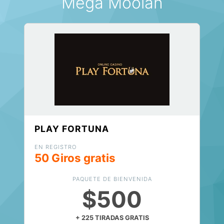
Mega Moolah
PLAY FORTUNA
EN REGISTRO
50 Giros gratis
PAQUETE DE BIENVENIDA
$500
+ 225 TIRADAS GRATIS