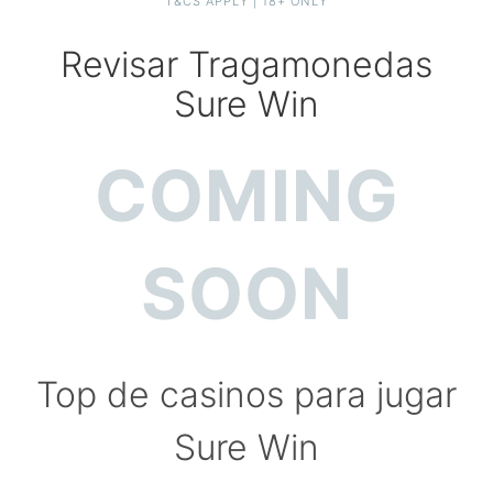
T&CS APPLY | 18+ ONLY
Revisar Tragamonedas
Sure Win
COMING
SOON
Top de casinos para jugar
Sure Win