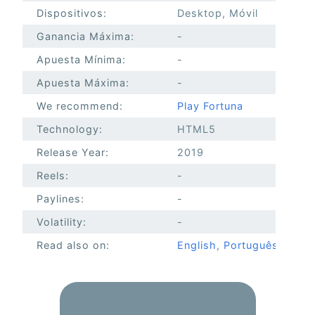
Dispositivos:
Desktop, Móvil
Ganancia Máxima:
-
Apuesta Mínima:
-
Apuesta Máxima:
-
We recommend:
Play Fortuna
Technology:
HTML5
Release Year:
2019
Reels:
-
Paylines:
-
Volatility:
-
Read also on:
English
,
Português