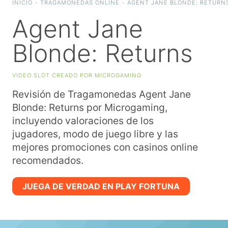
INICIO
•
TRAGAMONEDAS ONLINE
•
AGENT JANE BLONDE: RETURN
Agent Jane
Blonde: Returns
VIDEO SLOT CREADO POR MICROGAMING
Revisión de Tragamonedas Agent Jane
Blonde: Returns por Microgaming,
incluyendo valoraciones de los
jugadores, modo de juego libre y las
mejores promociones con casinos online
recomendados.
JUEGA DE VERDAD EN PLAY FORTUNA