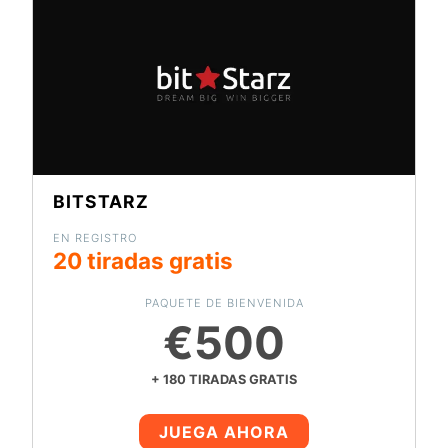
BITSTARZ
EN REGISTRO
20 tiradas gratis
PAQUETE DE BIENVENIDA
€500
+ 180 TIRADAS GRATIS
JUEGA AHORA