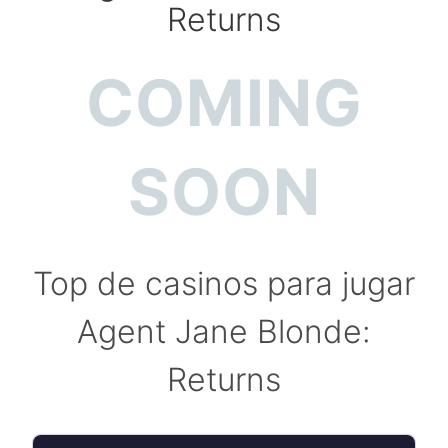
Returns
COMING
SOON
Top de casinos para jugar
Agent Jane Blonde:
Returns