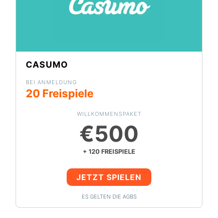
CASUMO
BEI ANMELDUNG
20 Freispiele
WILLKOMMENSPAKET
€500
+ 120 FREISPIELE
JETZT SPIELEN
ES GELTEN DIE AGBS