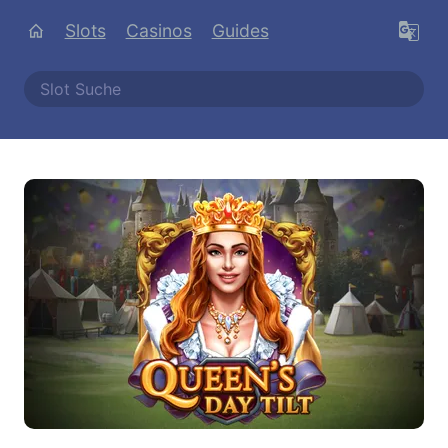
Slots
Casinos
Guides