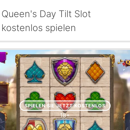
Queen's Day Tilt Slot
kostenlos spielen
SPIELEN SIE JETZT KOSTENLOS
18+