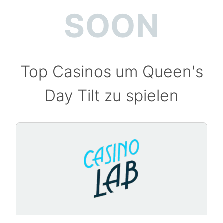
SOON
Top Casinos um Queen's
Day Tilt zu spielen