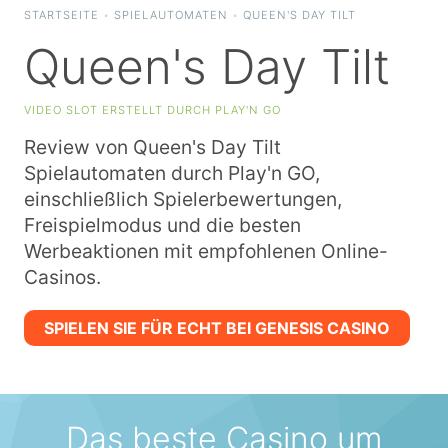
STARTSEITE
•
SPIELAUTOMATEN
•
QUEEN'S DAY TILT
Queen's Day Tilt
VIDEO SLOT ERSTELLT DURCH PLAY'N GO
Review von Queen's Day Tilt
Spielautomaten durch Play'n GO,
einschließlich Spielerbewertungen,
Freispielmodus und die besten
Werbeaktionen mit empfohlenen Online-
Casinos.
SPIELEN SIE FÜR ECHT BEI GENESIS CASINO
Das beste Casino um