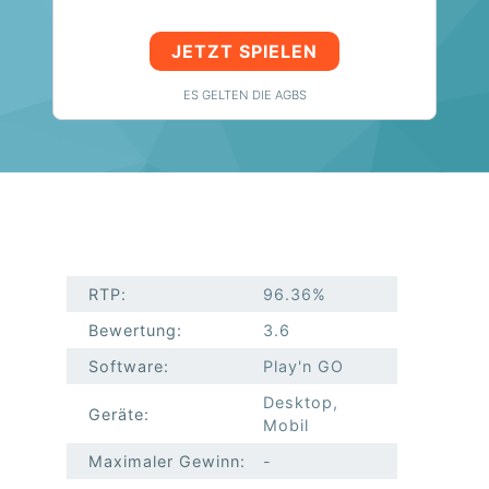
JETZT SPIELEN
ES GELTEN DIE AGBS
RTP:
96.36%
Bewertung:
3.6
Software:
Play'n GO
Desktop,
Geräte:
Mobil
Maximaler Gewinn:
-