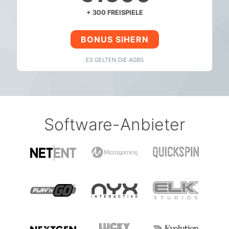
+ 300 FREISPIELE
BONUS SIHERN
ES GELTEN DIE AGBS
Software-Anbieter