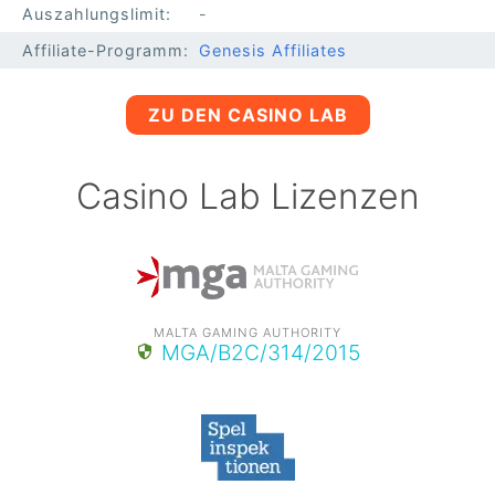
Auszahlungslimit:
-
Affiliate-Programm:
Genesis Affiliates
ZU DEN CASINO LAB
Casino Lab Lizenzen
MALTA GAMING AUTHORITY
MGA/B2C/314/2015