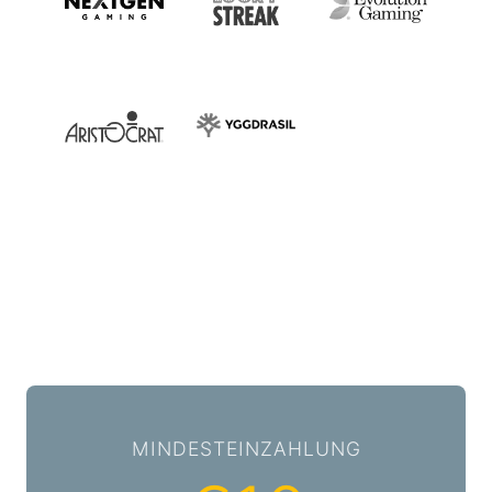
MINDESTEINZAHLUNG