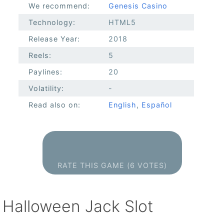
We recommend:
Genesis Casino
Technology:
HTML5
Release Year:
2018
Reels:
5
Paylines:
20
Volatility:
-
Read also on:
English
,
Español
RATE THIS GAME (6 VOTES)
Halloween Jack Slot