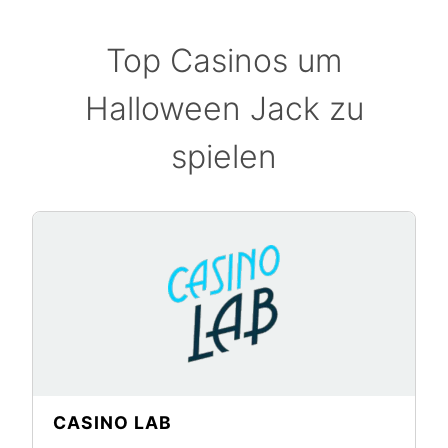
Top Casinos um
Halloween Jack zu
spielen
CASINO LAB