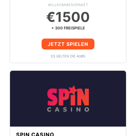
WILLKOMMENSPAKET
€1500
+ 300 FREISPIELE
JETZT SPIELEN
ES GELTEN DIE AGBS
SPIN CASINO