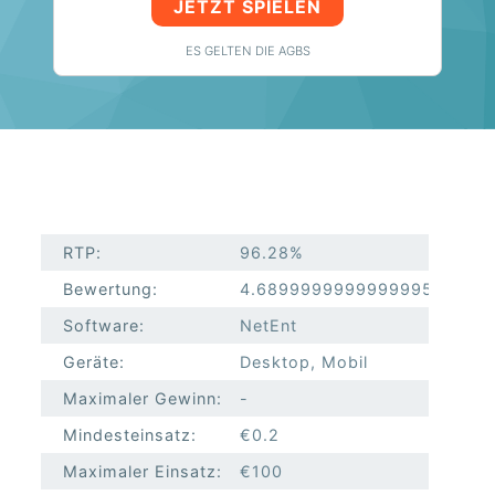
JETZT SPIELEN
ES GELTEN DIE AGBS
RTP:
96.28%
Bewertung:
4.6899999999999995
Software:
NetEnt
Geräte:
Desktop, Mobil
Maximaler Gewinn:
-
Mindesteinsatz:
€0.2
Maximaler Einsatz:
€100