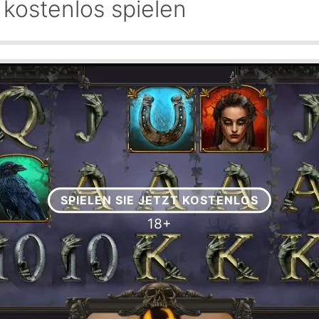
kostenlos spielen
SPIELEN SIE JETZT KOSTENLOS
18+