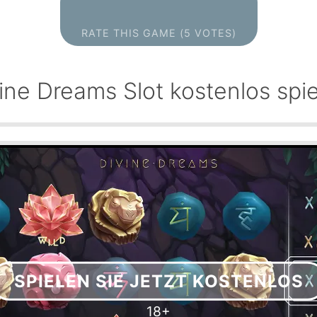
RATE THIS GAME (5 VOTES)
ine Dreams Slot kostenlos spi
SPIELEN SIE JETZT KOSTENLOS
18+