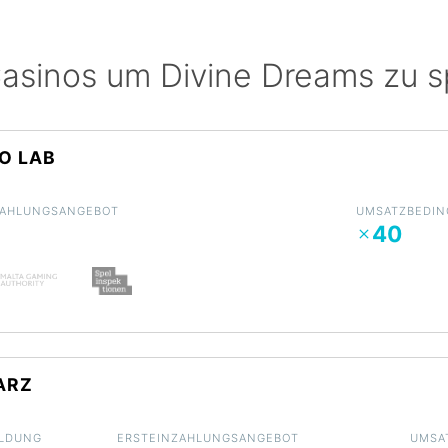
asinos um Divine Dreams zu s
O LAB
ZAHLUNGSANGEBOT
UMSATZBEDI
40
ARZ
ELDUNG
ERSTEINZAHLUNGSANGEBOT
UMSA