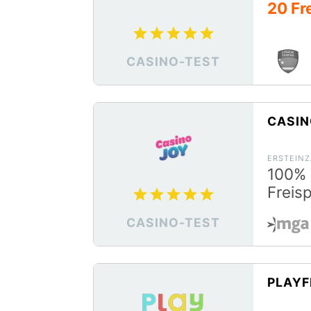
20 Fr
CASINO-TEST
CASIN
ERSTEIN
100% 
Freisp
CASINO-TEST
PLAY