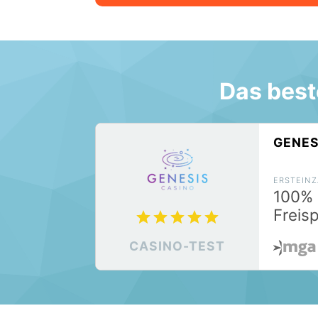
Das best
GENES
ERSTEIN
100% 
Freisp
CASINO-TEST