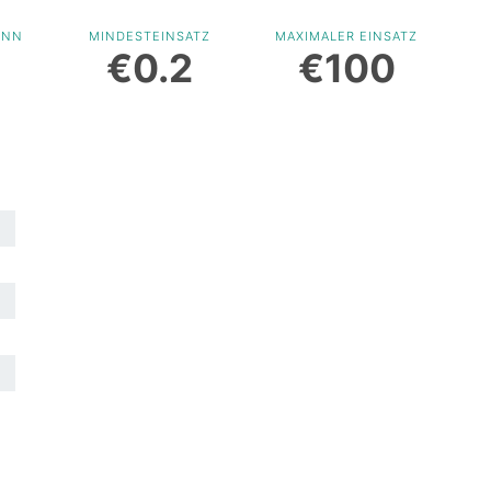
INN
MINDESTEINSATZ
MAXIMALER EINSATZ
€0.2
€100