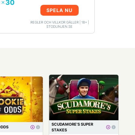
30
SPELA NU
REGLER OCH VILLKOR GÄLLER | 18+ |
STODLINJEN.SE
SCUDAMORE’S SUPER
ODDS
STAKES