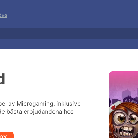
des
d
l av Microgaming, inklusive
 de bästa erbjudandena hos
JOY