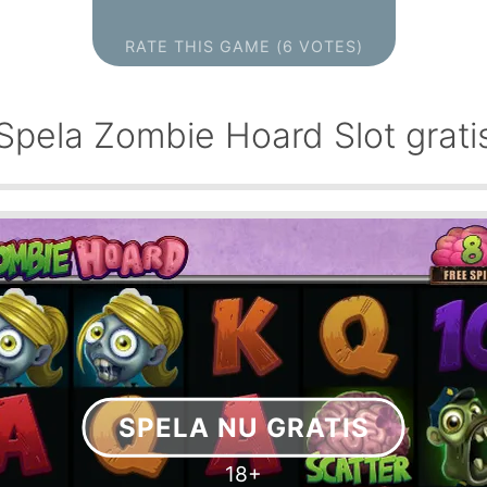
RATE THIS GAME (6 VOTES)
Spela Zombie Hoard Slot grati
SPELA NU GRATIS
18+