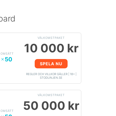
oard
VÄLKOMSTPAKET
10 000 kr
OMSÄTT
50
SPELA NU
REGLER OCH VILLKOR GÄLLER | 18+ |
STODLINJEN.SE
VÄLKOMSTPAKET
50 000 kr
OMSÄTT