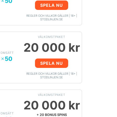
50
SPELA NU
REGLER OCH VILLKOR GÄLLER | 18+ |
STODLINJEN.SE
VÄLKOMSTPAKET
20 000 kr
OMSÄTT
50
SPELA NU
REGLER OCH VILLKOR GÄLLER | 18+ |
STODLINJEN.SE
VÄLKOMSTPAKET
20 000 kr
OMSÄTT
+ 20 BONUS SPINS