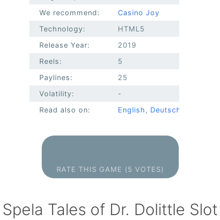
We recommend:
Casino Joy
Technology:
HTML5
Release Year:
2019
Reels:
5
Paylines:
25
Volatility:
-
Read also on:
English
,
Deutsch
RATE THIS GAME (5 VOTES)
Spela Tales of Dr. Dolittle Slot