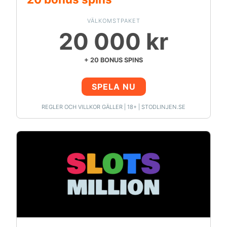
VÄLKOMSTPAKET
20 000 kr
+ 20 BONUS SPINS
SPELA NU
REGLER OCH VILLKOR GÄLLER | 18+ | STODLINJEN.SE