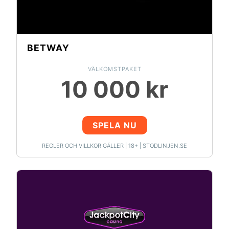
BETWAY
VÄLKOMSTPAKET
10 000 kr
SPELA NU
REGLER OCH VILLKOR GÄLLER | 18+ | STODLINJEN.SE