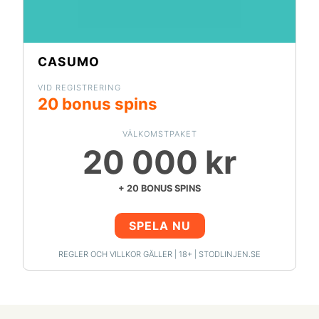
CASUMO
VID REGISTRERING
20 bonus spins
VÄLKOMSTPAKET
20 000 kr
+ 20 BONUS SPINS
SPELA NU
REGLER OCH VILLKOR GÄLLER | 18+ | STODLINJEN.SE