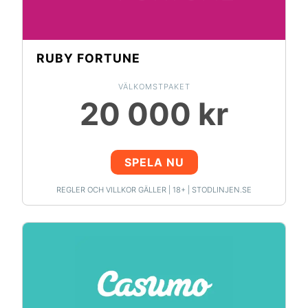
RUBY FORTUNE
VÄLKOMSTPAKET
20 000 kr
SPELA NU
REGLER OCH VILLKOR GÄLLER | 18+ | STODLINJEN.SE