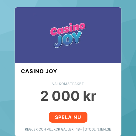
CASINO JOY
VÄLKOMSTPAKET
2 000 kr
SPELA NU
REGLER OCH VILLKOR GÄLLER | 18+ | STODLINJEN.SE