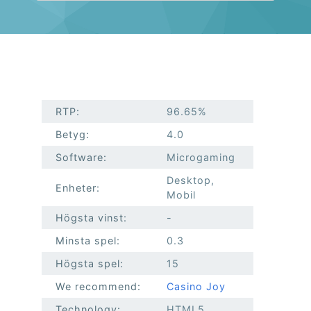
RTP:
96.65%
Betyg:
4.0
Software:
Microgaming
Desktop,
Enheter:
Mobil
Högsta vinst:
-
Minsta spel:
0.3
Högsta spel:
15
We recommend:
Casino Joy
Technology:
HTML5