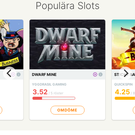
Populära Slots
DWARF MINE
STICKY B
YGGDRASIL GAMING
QUICKSPIN
3.52
4.25
/ 5 röster
/ 8
OMDÖME