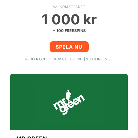
VÄLKOMSTPAKET
1 000 kr
+ 100 FREESPINS
SPELA NU
REGLER OCH VILLKOR GÄLLER | 18+ | STODLINJEN.SE