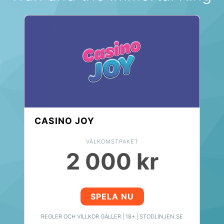
CASINO JOY
VÄLKOMSTPAKET
2 000 kr
SPELA NU
REGLER OCH VILLKOR GÄLLER | 18+ | STODLINJEN.SE