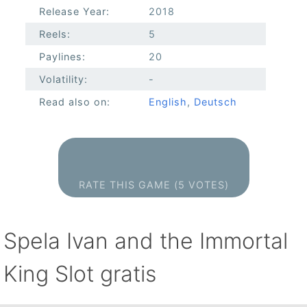
Release Year:
2018
Reels:
5
Paylines:
20
Volatility:
-
Read also on:
English
,
Deutsch
RATE THIS GAME (5 VOTES)
Spela Ivan and the Immortal
King Slot gratis