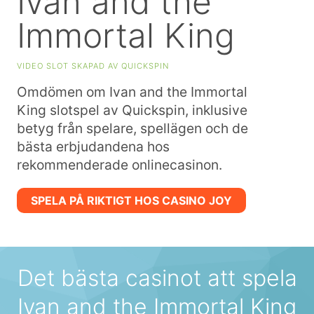
Ivan and the
Immortal King
VIDEO SLOT SKAPAD AV QUICKSPIN
Omdömen om Ivan and the Immortal
King slotspel av Quickspin, inklusive
betyg från spelare, spellägen och de
bästa erbjudandena hos
rekommenderade onlinecasinon.
SPELA PÅ RIKTIGT HOS CASINO JOY
Det bästa casinot att spela
Ivan and the Immortal King