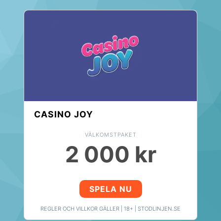
CASINO JOY
VÄLKOMSTPAKET
2 000 kr
SPELA NU
REGLER OCH VILLKOR GÄLLER | 18+ | STODLINJEN.SE