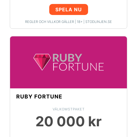
SPELA NU
REGLER OCH VILLKOR GÄLLER | 18+ | STODLINJEN.SE
RUBY FORTUNE
VÄLKOMSTPAKET
20 000 kr