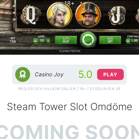
18+
5.0
Casino Joy
PLAY
REGLER OCH VILLKOR GÄLLER | 18+ | STODLINJEN.SE
Steam Tower Slot Omdöme
COMING SOO