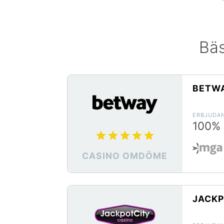
Bäs
BETW
ERBJUDAN
100% 
CASINO OMDÖME
JACKP