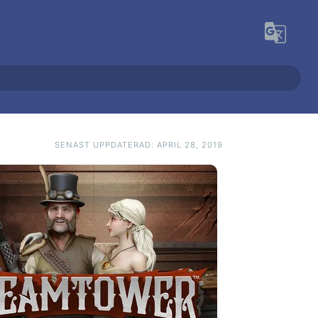
SENAST UPPDATERAD: APRIL 28, 2019