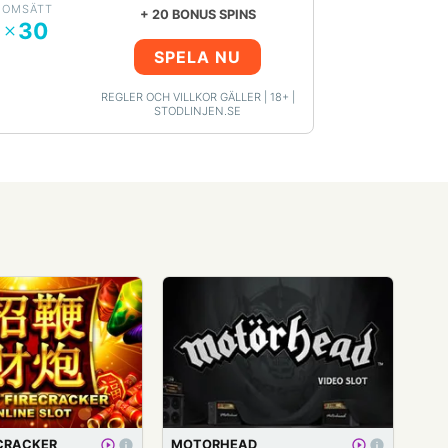
OMSÄTT
+ 20 BONUS SPINS
30
SPELA NU
REGLER OCH VILLKOR GÄLLER | 18+ |
STODLINJEN.SE
ECRACKER
MOTORHEAD