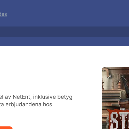
des
av NetEnt, inklusive betyg
sta erbjudandena hos