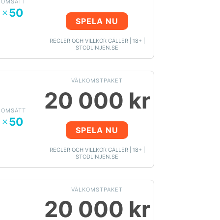
OMSÄTT
50
SPELA NU
REGLER OCH VILLKOR GÄLLER | 18+ |
STODLINJEN.SE
VÄLKOMSTPAKET
20 000 kr
OMSÄTT
50
SPELA NU
REGLER OCH VILLKOR GÄLLER | 18+ |
STODLINJEN.SE
VÄLKOMSTPAKET
20 000 kr