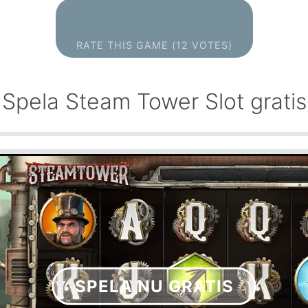
RATE THIS GAME (12 VOTES)
Spela Steam Tower Slot gratis
SPELA NU GRATIS