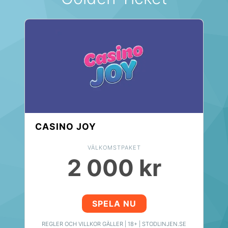
CASINO JOY
VÄLKOMSTPAKET
2 000 kr
SPELA NU
REGLER OCH VILLKOR GÄLLER | 18+ | STODLINJEN.SE