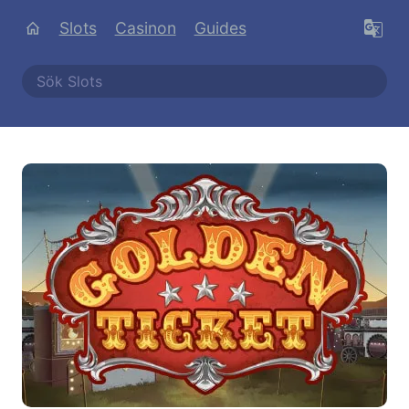
Slots
Casinon
Guides