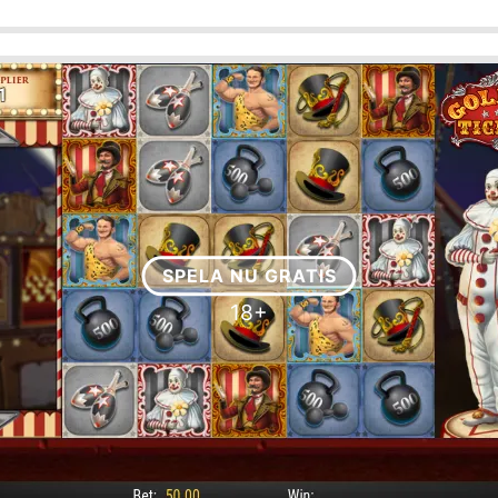
SPELA NU GRATIS
18+