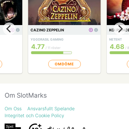
CAZINO ZEPPELIN
KOI PRINC
YGGDRASIL GAMING
NETENT
4.77
4.68
/ 11 röster
/ 8
OMDÖME
Om SlotMarks
Om Oss
Ansvarsfullt Spelande
Integritet och Cookie Policy