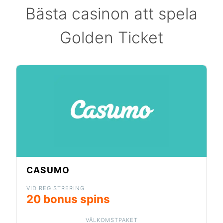
Bästa casinon att spela
Golden Ticket
CASUMO
VID REGISTRERING
20 bonus spins
VÄLKOMSTPAKET