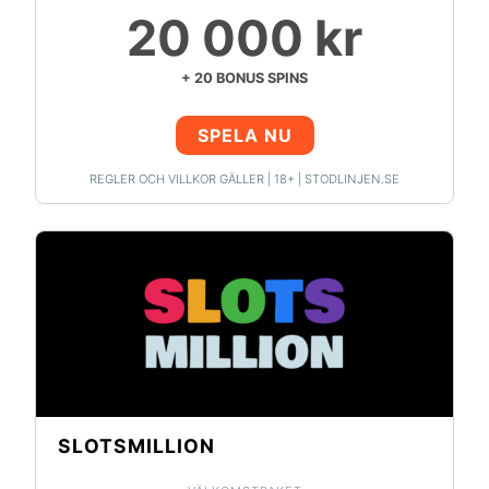
20 000 kr
+ 20 BONUS SPINS
SPELA NU
REGLER OCH VILLKOR GÄLLER | 18+ | STODLINJEN.SE
SLOTSMILLION