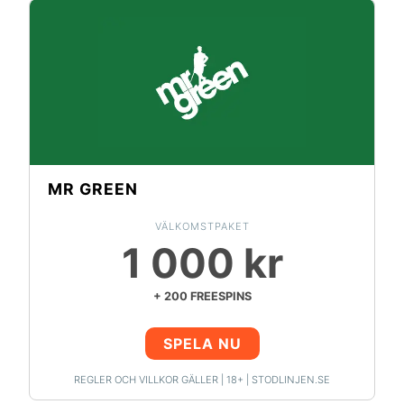
MR GREEN
VÄLKOMSTPAKET
1 000 kr
+ 200 FREESPINS
SPELA NU
REGLER OCH VILLKOR GÄLLER | 18+ | STODLINJEN.SE