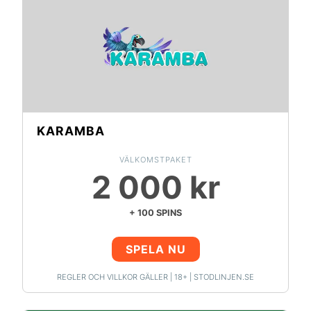
KARAMBA
VÄLKOMSTPAKET
2 000 kr
+ 100 SPINS
SPELA NU
REGLER OCH VILLKOR GÄLLER | 18+ | STODLINJEN.SE