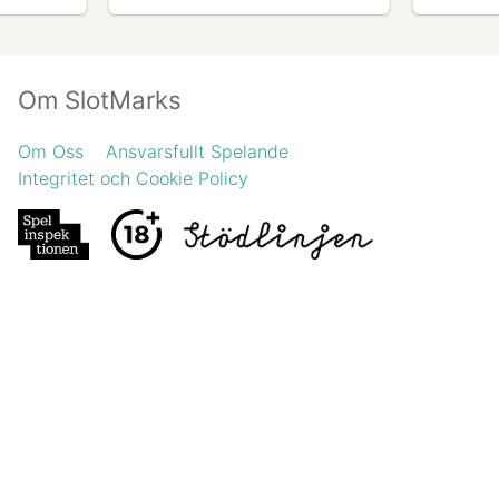
Om SlotMarks
Om Oss
Ansvarsfullt Spelande
Integritet och Cookie Policy