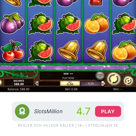
4.7
SlotsMillion
PLAY
REGLER OCH VILLKOR GÄLLER | 18+ | STODLINJEN.SE