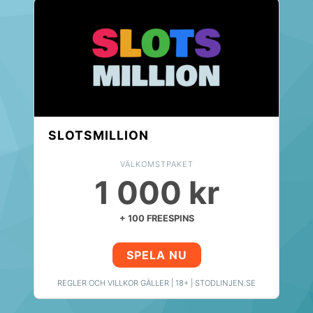
SLOTSMILLION
VÄLKOMSTPAKET
1 000 kr
+ 100 FREESPINS
SPELA NU
REGLER OCH VILLKOR GÄLLER | 18+ | STODLINJEN.SE