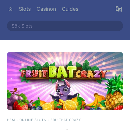
Slots
Casinon
Guides
HEM
•
ONLINE SLOTS
•
FRUITBAT CRAZY