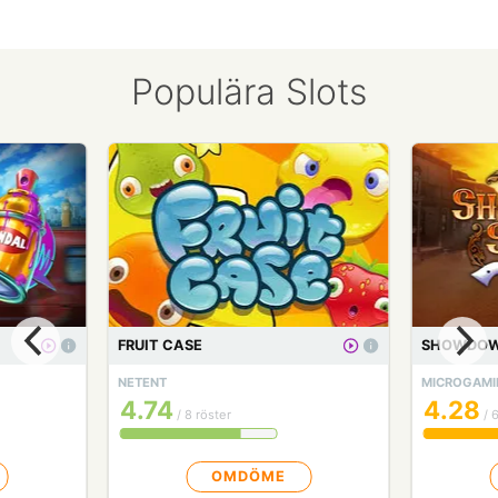
Populära Slots
FRUIT CASE
SHOWDOW
NETENT
MICROGAMI
4.74
4.28
/ 8 röster
/ 6
OMDÖME