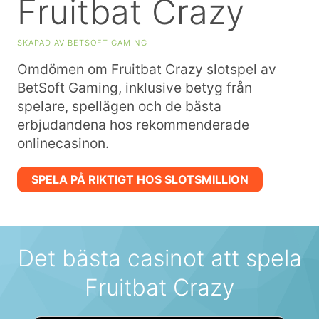
Fruitbat Crazy
SKAPAD AV BETSOFT GAMING
Omdömen om Fruitbat Crazy slotspel av
BetSoft Gaming, inklusive betyg från
spelare, spellägen och de bästa
erbjudandena hos rekommenderade
onlinecasinon.
SPELA PÅ RIKTIGT HOS SLOTSMILLION
Det bästa casinot att spela
Fruitbat Crazy