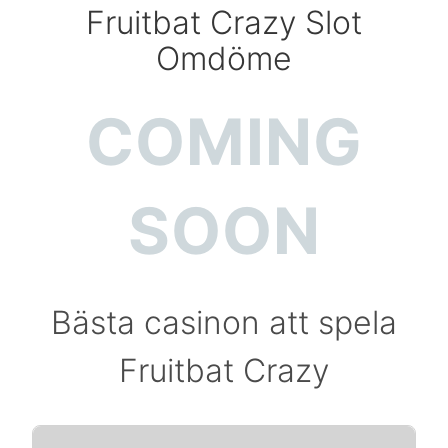
Fruitbat Crazy Slot
Omdöme
COMING
SOON
Bästa casinon att spela
Fruitbat Crazy