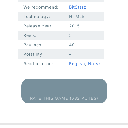
We recommend:
BitStarz
Technology:
HTML5
Release Year:
2015
Reels:
5
Paylines:
40
Volatility:
-
Read also on:
English
,
Norsk
RATE THIS GAME (632 VOTES)