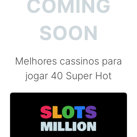
COMING
SOON
Melhores cassinos para
jogar 40 Super Hot