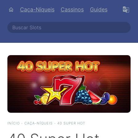
Caça-Níqueis
Cassinos
Guides
INÍCIO
•
CAÇA-NÍQUEIS
•
40 SUPER HOT