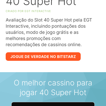
40 Super Hot
CRIADO POR EGT INTERACTIVE
Avaliação do Slot 40 Super Hot pela EGT
Interactive, incluindo pontuações dos
usuários, modo de jogo grátis e as
melhores promoções com
recomendações de cassinos online.
JOGUE DE VERDADE NO BITSTARZ
O melhor cassino para
jogar 40 Super Hot