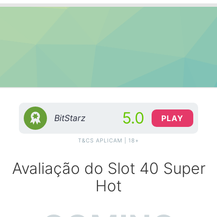
5.0
BitStarz
PLAY
T&CS APLICAM | 18+
Avaliação do Slot 40 Super
Hot