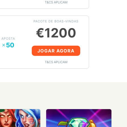
T&CS APLICAM
PACOTE DE BOAS-VINDAS
€1200
APOSTA
50
JOGAR AGORA
T&CS APLICAM