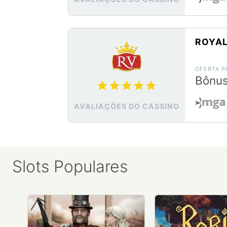
ROYAL
OFERTA P
Bônus
AVALIAÇÕES DO CASSINO
Slots Populares