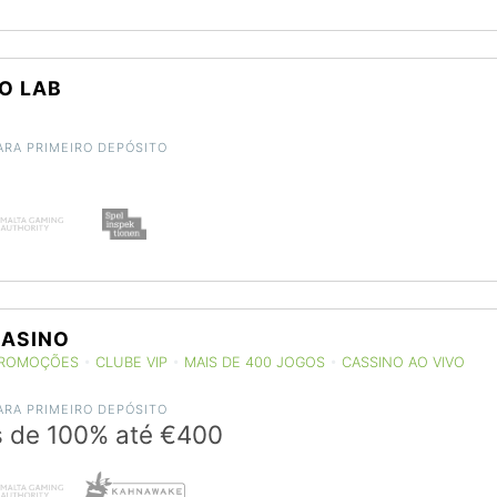
O LAB
ARA PRIMEIRO DEPÓSITO
CASINO
PROMOÇÕES
•
CLUBE VIP
•
MAIS DE 400 JOGOS
•
CASSINO AO VIVO
ARA PRIMEIRO DEPÓSITO
 de 100% até €400