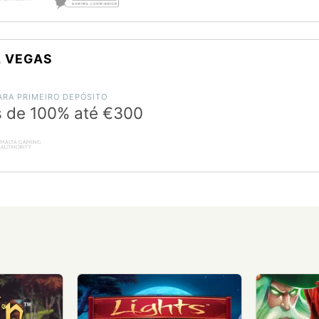
 VEGAS
ARA PRIMEIRO DEPÓSITO
 de 100% até €300