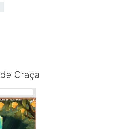
™ de Graça