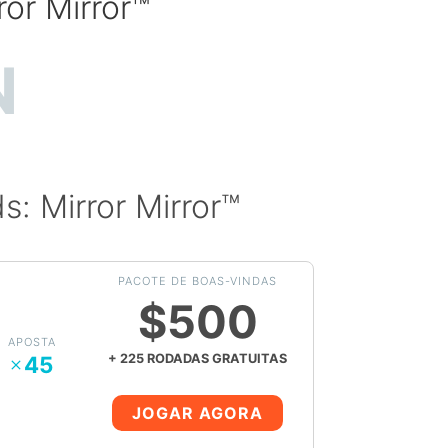
ror Mirror™
N
s: Mirror Mirror™
PACOTE DE BOAS-VINDAS
$500
APOSTA
45
+ 225 RODADAS GRATUITAS
JOGAR AGORA