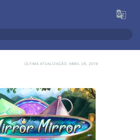
ÚLTIMA ATUALIZAÇÃO: ABRIL 28, 2019