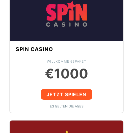
SPIN CASINO
WILLKOMMENSPAKET
€1000
JETZT SPIELEN
ES GELTEN DIE AGBS