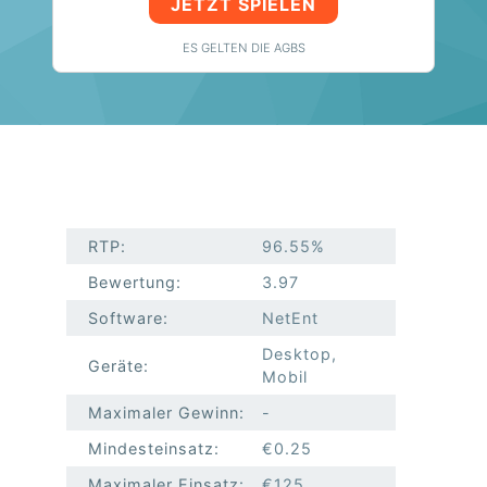
JETZT SPIELEN
ES GELTEN DIE AGBS
RTP:
96.55%
Bewertung:
3.97
Software:
NetEnt
Desktop,
Geräte:
Mobil
Maximaler Gewinn:
-
Mindesteinsatz:
€0.25
Maximaler Einsatz:
€125