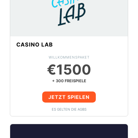
CASINO LAB
WILLKOMMENSPAKET
€1500
+ 300 FREISPIELE
JETZT SPIELEN
ES GELTEN DIE AGBS