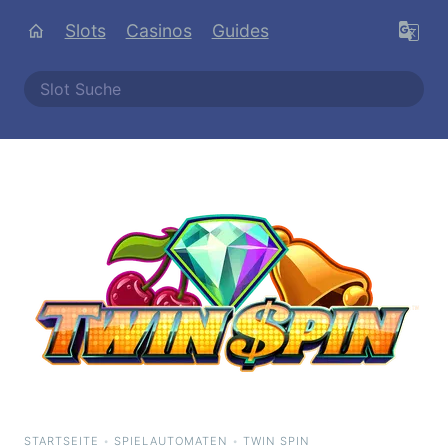
Slots
Casinos
Guides
STARTSEITE
•
SPIELAUTOMATEN
•
TWIN SPIN