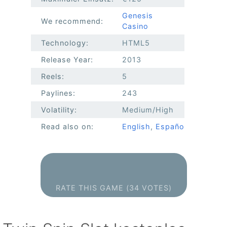
Genesis
We recommend:
Casino
Technology:
HTML5
Release Year:
2013
Reels:
5
Paylines:
243
Volatility:
Medium/High
Read also on:
English
,
Español
RATE THIS GAME (34 VOTES)