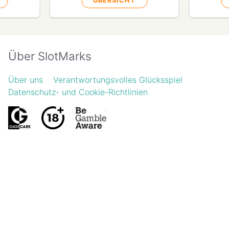
ÜBERSICHT
Über SlotMarks
Über uns
Verantwortungsvolles Glücksspiel
Datenschutz- und Cookie-Richtlinien