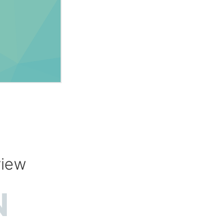
view
N