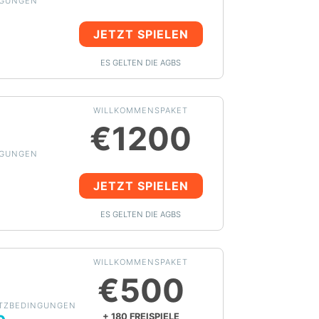
NGUNGEN
JETZT SPIELEN
ES GELTEN DIE AGBS
WILLKOMMENSPAKET
€1200
NGUNGEN
JETZT SPIELEN
ES GELTEN DIE AGBS
WILLKOMMENSPAKET
€500
TZBEDINGUNGEN
+ 180 FREISPIELE