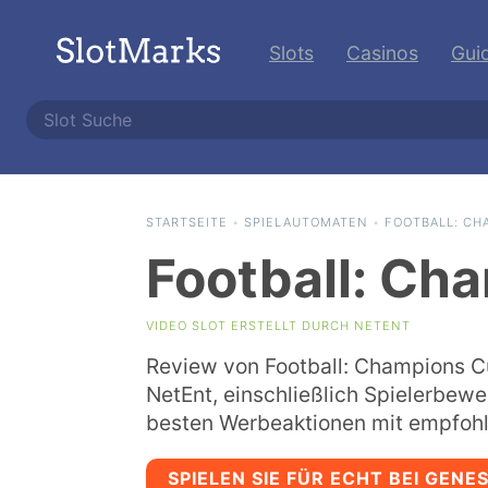
Slots
Casinos
Gui
STARTSEITE
•
SPIELAUTOMATEN
•
FOOTBALL: CH
Football: Ch
VIDEO SLOT ERSTELLT DURCH NETENT
Review von Football: Champions C
NetEnt, einschließlich Spielerbew
besten Werbeaktionen mit empfohl
SPIELEN SIE FÜR ECHT BEI GENE