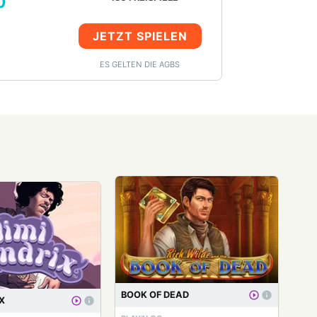
0
JETZT SPIELEN
ES GELTEN DIE AGBS
BOOK OF DEAD
X