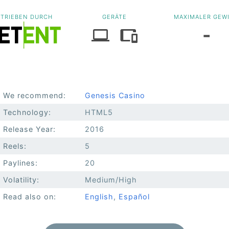
ETRIEBEN DURCH
GERÄTE
MAXIMALER GEW
-
We recommend:
Genesis Casino
Technology:
HTML5
Release Year:
2016
Reels:
5
Paylines:
20
Volatility:
Medium/High
Read also on:
English
,
Español