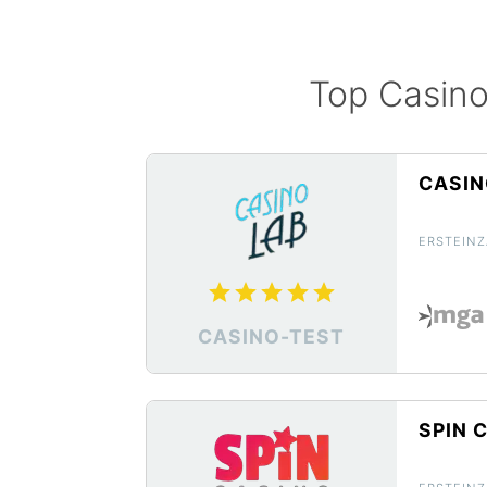
Top Casino
CASIN
ERSTEIN
CASINO-TEST
SPIN 