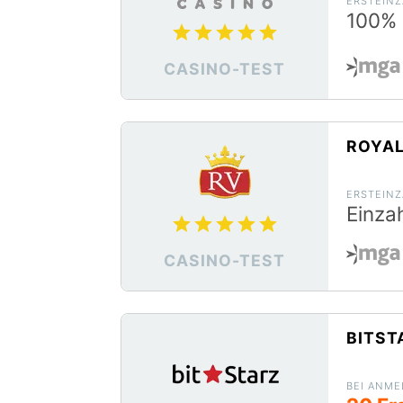
ERSTEIN
100% 
CASINO-TEST
ROYAL
ERSTEIN
Einza
CASINO-TEST
BITST
BEI ANM