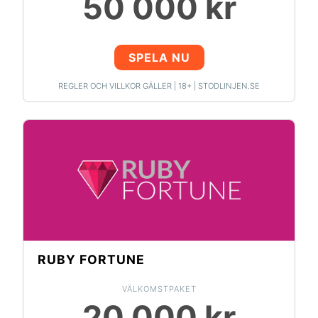
50 000 kr
SPELA NU
REGLER OCH VILLKOR GÄLLER | 18+ | STODLINJEN.SE
RUBY FORTUNE
VÄLKOMSTPAKET
20 000 kr