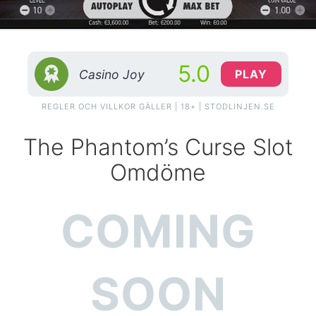
5.0
Casino Joy
PLAY
REGLER OCH VILLKOR GÄLLER | 18+ | STODLINJEN.SE
The Phantom’s Curse Slot
Omdöme
COMING
SOON