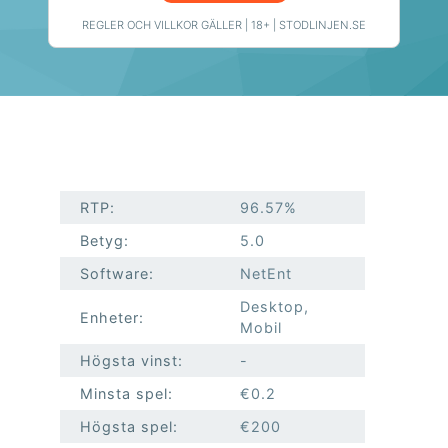
REGLER OCH VILLKOR GÄLLER | 18+ | STODLINJEN.SE
RTP:
96.57%
Betyg:
5.0
Software:
NetEnt
Desktop,
Enheter:
Mobil
Högsta vinst:
-
Minsta spel:
€0.2
Högsta spel:
€200