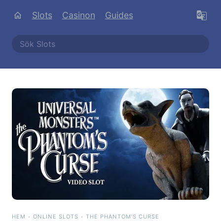
Slots
Casinon
Guides
HEM
•
ONLINE SLOTS
•
THE PHANTOM’S CURSE