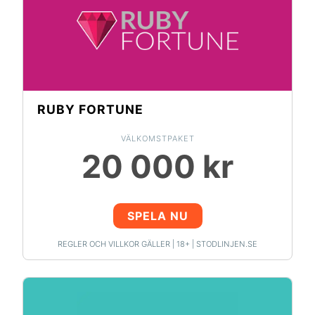
RUBY FORTUNE
VÄLKOMSTPAKET
20 000 kr
SPELA NU
REGLER OCH VILLKOR GÄLLER | 18+ | STODLINJEN.SE