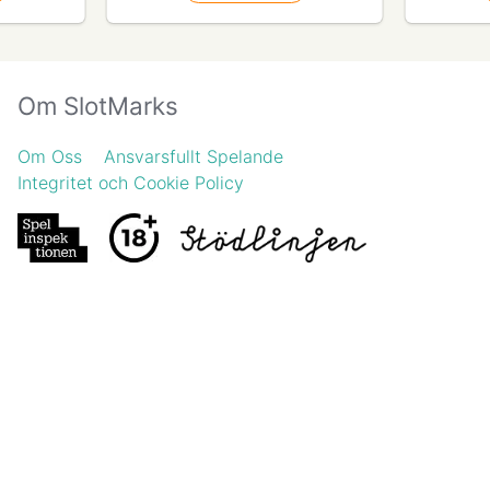
Om SlotMarks
Om Oss
Ansvarsfullt Spelande
Integritet och Cookie Policy