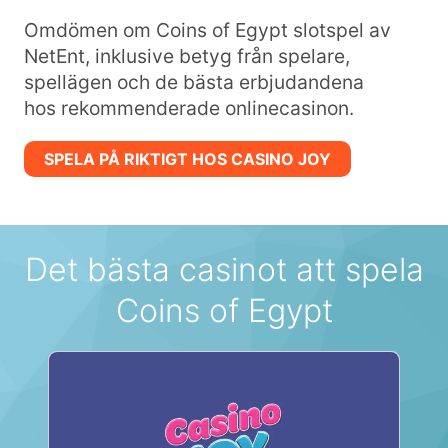
Omdömen om Coins of Egypt slotspel av
NetEnt, inklusive betyg från spelare,
spellägen och de bästa erbjudandena
hos rekommenderade onlinecasinon.
SPELA PÅ RIKTIGT HOS CASINO JOY
Det bästa casinot att spela
Coins of Egypt