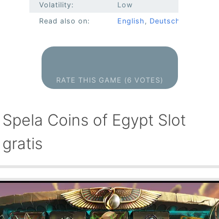
Volatility:
Low
Read also on:
English
,
Deutsch
RATE THIS GAME (6 VOTES)
Spela Coins of Egypt Slot
gratis