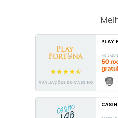
Melh
PLAY 
NO CADA
50 ro
gratu
AVALIAÇÕES DO CASSINO
CASIN