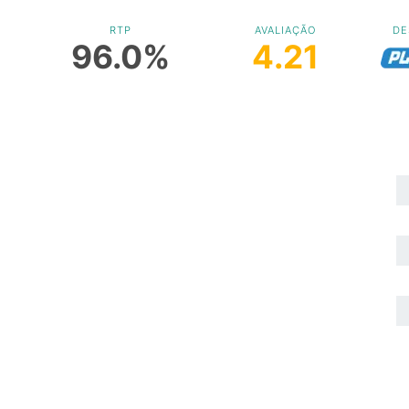
RTP
AVALIAÇÃO
DE
96.0%
4.21