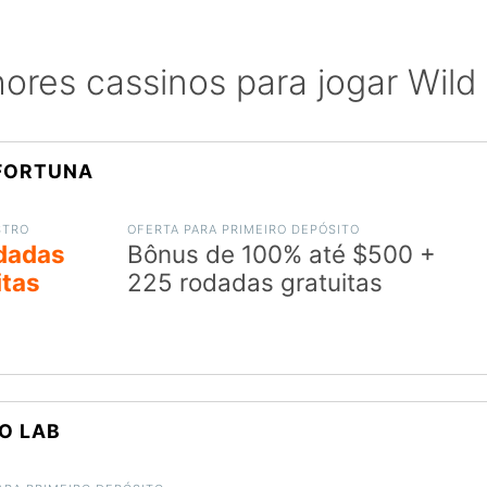
ores cassinos para jogar Wild 
FORTUNA
STRO
OFERTA PARA PRIMEIRO DEPÓSITO
dadas
Bônus de 100% até $500 +
itas
225 rodadas gratuitas
O LAB