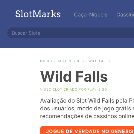
Caça-Níqueis
Cassin
INÍCIO
•
CAÇA-NÍQUEIS
•
WILD FALLS
Wild Falls
VIDEO SLOT CRIADO POR PLAY'N GO
Avaliação do Slot Wild Falls pela 
dos usuários, modo de jogo gráti
recomendações de cassinos online
JOGUE DE VERDADE NO GENESIS