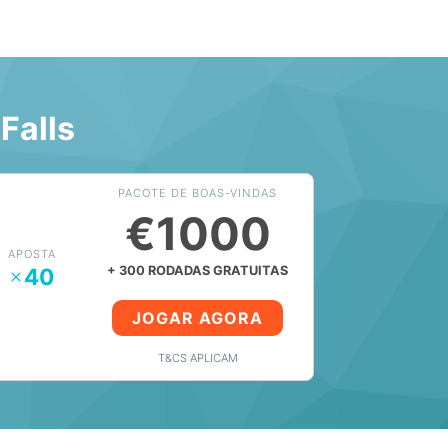
Falls
PACOTE DE BOAS-VINDAS
€1000
APOSTA
40
+ 300 RODADAS GRATUITAS
JOGAR AGORA
T&CS APLICAM