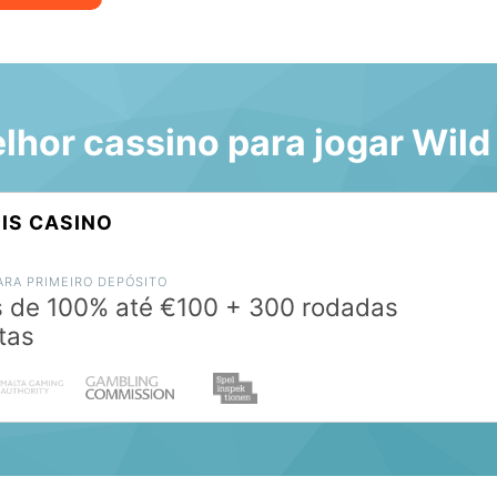
lhor cassino para jogar Wild 
IS CASINO
ARA PRIMEIRO DEPÓSITO
 de 100% até €100 + 300 rodadas
tas