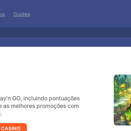
os
Guides
Play'n GO, incluindo pontuações
s e as melhores promoções com
.
 CASINO