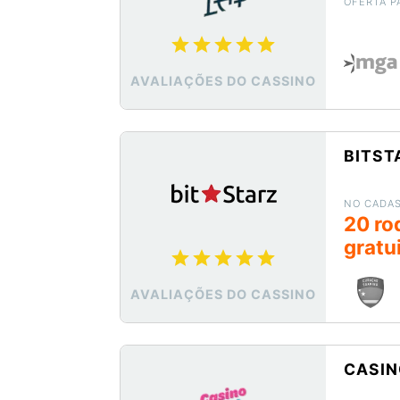
OFERTA P
AVALIAÇÕES DO CASSINO
BITST
NO CADA
20 ro
gratu
AVALIAÇÕES DO CASSINO
CASIN