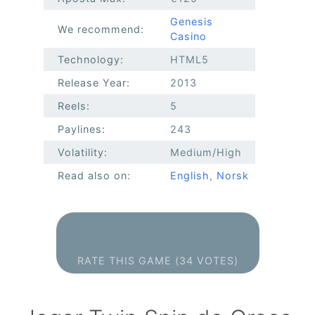
Genesis
We recommend:
Casino
Technology:
HTML5
Release Year:
2013
Reels:
5
Paylines:
243
Volatility:
Medium/High
Read also on:
English
,
Norsk
RATE THIS GAME (34 VOTES)