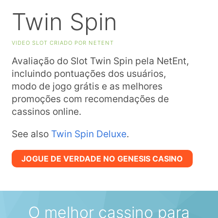
Twin Spin
VIDEO SLOT CRIADO POR NETENT
Avaliação do Slot Twin Spin pela NetEnt,
incluindo pontuações dos usuários,
modo de jogo grátis e as melhores
promoções com recomendações de
cassinos online.
See also
Twin Spin Deluxe
.
JOGUE DE VERDADE NO GENESIS CASINO
O melhor cassino para