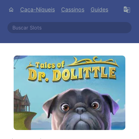
Caça-Níqueis
Cassinos
Guides