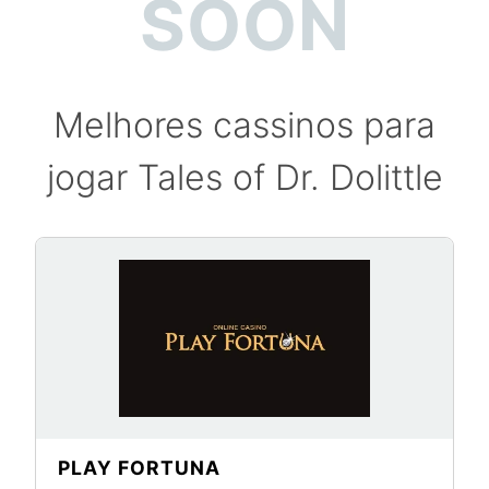
SOON
Melhores cassinos para
jogar Tales of Dr. Dolittle
PLAY FORTUNA