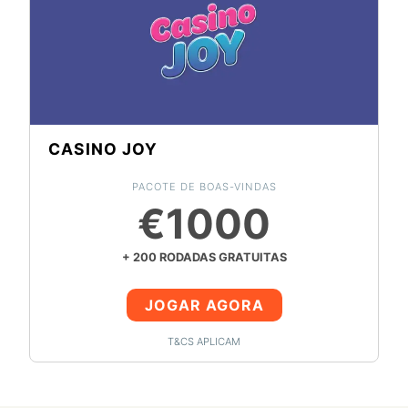
CASINO JOY
PACOTE DE BOAS-VINDAS
€1000
+ 200 RODADAS GRATUITAS
JOGAR AGORA
T&CS APLICAM