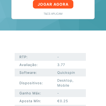
JOGAR AGORA
T&CS APLICAM
RTP:
-
Avaliação:
3.77
Software:
Quickspin
Desktop,
Dispositivos:
Mobile
Ganho Máx:
-
Aposta Mín:
€0.25