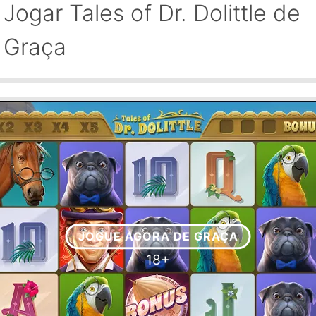
Jogar Tales of Dr. Dolittle de
Graça
JOGUE AGORA DE GRAÇA
18+