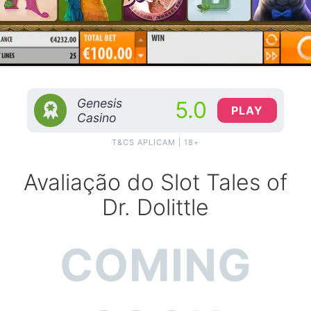
Genesis
5.0
PLAY
Casino
T&CS APLICAM | 18+
Avaliação do Slot Tales of
Dr. Dolittle
COMING