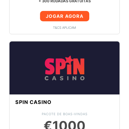
+ 300 RODADAS GRATUITAS
JOGAR AGORA
T&CS APLICAM
SPIN CASINO
PACOTE DE BOAS-VINDAS
€1000