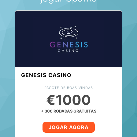
GENESIS CASINO
PACOTE DE BOAS-VINDAS
€1000
+ 300 RODADAS GRATUITAS
JOGAR AGORA