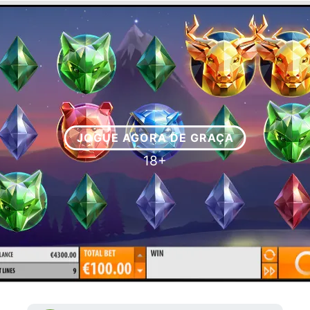
JOGUE AGORA DE GRAÇA
18+