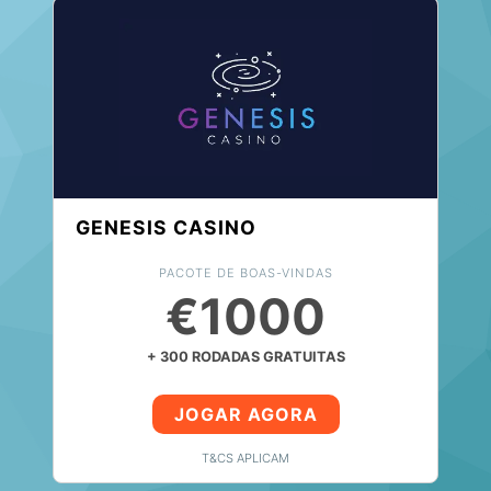
GENESIS CASINO
PACOTE DE BOAS-VINDAS
€1000
+ 300 RODADAS GRATUITAS
JOGAR AGORA
T&CS APLICAM