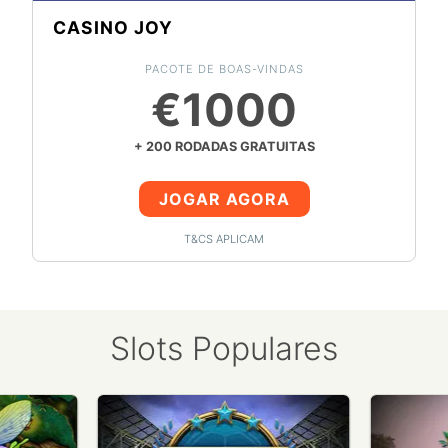
CASINO JOY
PACOTE DE BOAS-VINDAS
€1000
+ 200 RODADAS GRATUITAS
JOGAR AGORA
T&CS APLICAM
Slots Populares