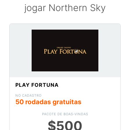
jogar Northern Sky
PLAY FORTUNA
NO CADASTRO
50 rodadas gratuitas
PACOTE DE BOAS-VINDAS
$500