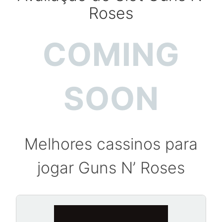
Roses
COMING
SOON
Melhores cassinos para
jogar Guns N’ Roses