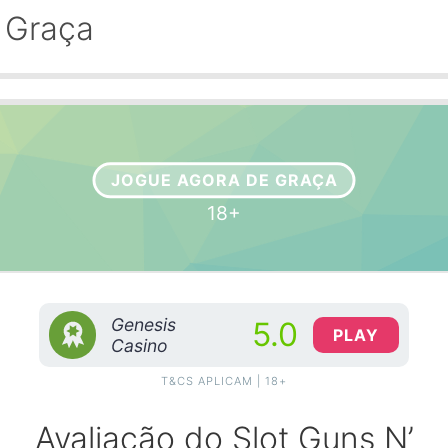
Graça
JOGUE AGORA DE GRAÇA
18+
Genesis
5.0
PLAY
Casino
T&CS APLICAM | 18+
Avaliação do Slot Guns N’