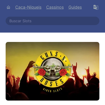
Caça-Níqueis
Cassinos
Guides