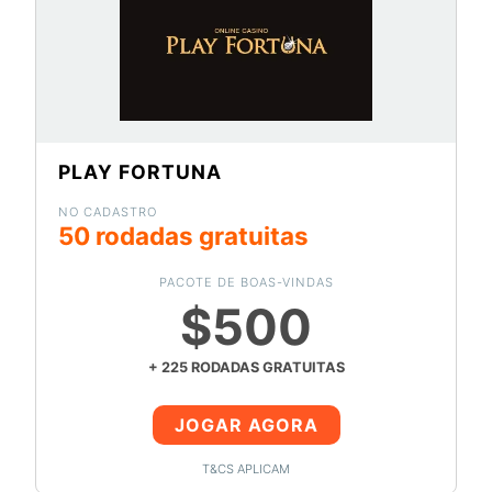
PLAY FORTUNA
NO CADASTRO
50 rodadas gratuitas
PACOTE DE BOAS-VINDAS
$500
+ 225 RODADAS GRATUITAS
JOGAR AGORA
T&CS APLICAM