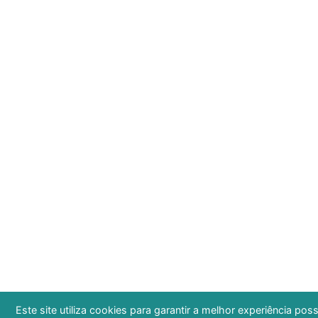
Este site utiliza cookies para garantir a melhor experiência pos