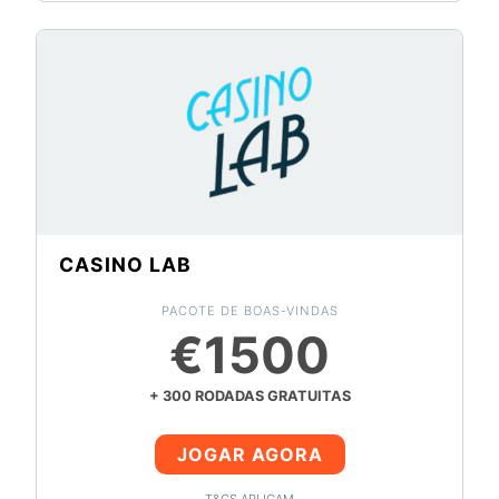
CASINO LAB
PACOTE DE BOAS-VINDAS
€1500
+ 300 RODADAS GRATUITAS
JOGAR AGORA