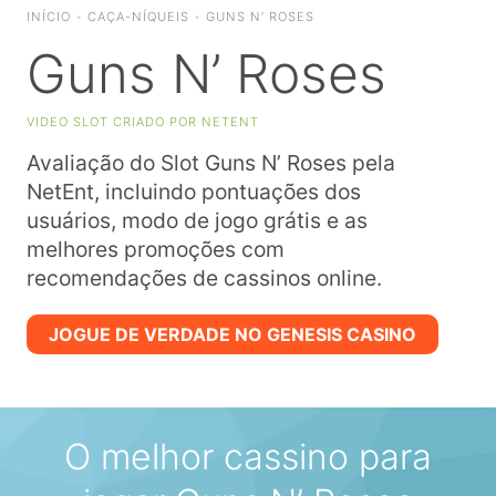
INÍCIO
•
CAÇA-NÍQUEIS
•
GUNS N’ ROSES
Guns N’ Roses
VIDEO SLOT CRIADO POR NETENT
Avaliação do Slot Guns N’ Roses pela
NetEnt, incluindo pontuações dos
usuários, modo de jogo grátis e as
melhores promoções com
recomendações de cassinos online.
JOGUE DE VERDADE NO GENESIS CASINO
O melhor cassino para