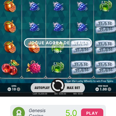
JOGUE AGORA DE GRAÇA
18+
Genesis
5.0
PLAY
Casino