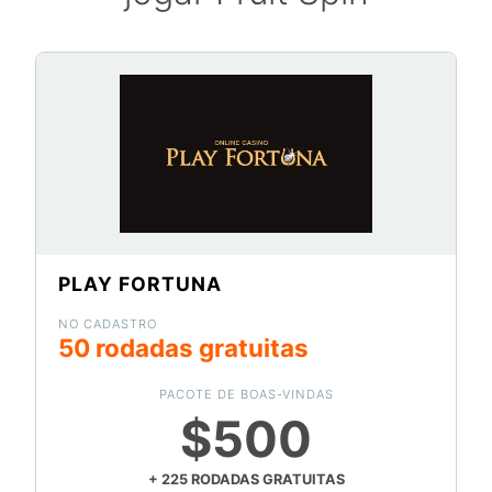
PLAY FORTUNA
NO CADASTRO
50 rodadas gratuitas
PACOTE DE BOAS-VINDAS
$500
+ 225 RODADAS GRATUITAS