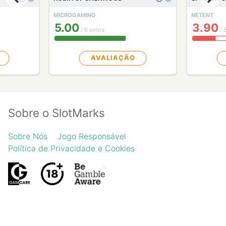
MICROGAMING
NETENT
5.00
3.90
/ 6 votos
/ 
AVALIAÇÃO
Sobre o SlotMarks
Sobre Nós
Jogo Responsável
Política de Privacidade e Cookies