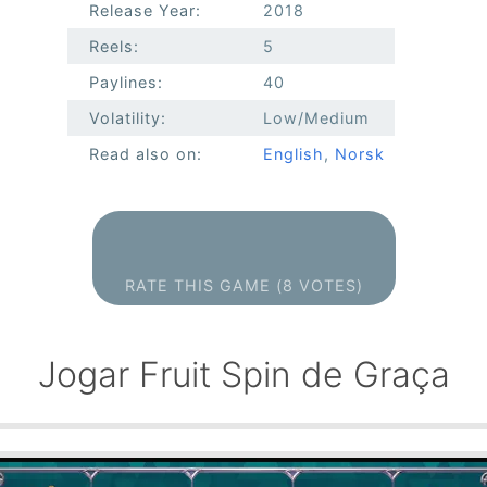
Release Year:
2018
Reels:
5
Paylines:
40
Volatility:
Low/Medium
Read also on:
English
,
Norsk
RATE THIS GAME (8 VOTES)
Jogar Fruit Spin de Graça