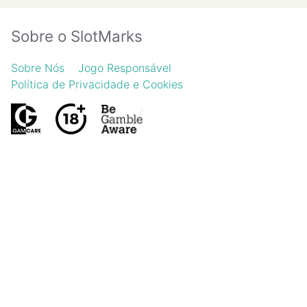
Sobre o SlotMarks
Sobre Nós
Jogo Responsável
Política de Privacidade e Cookies