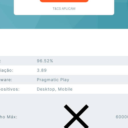
T&CS APLICAM
:
96.52%
liação:
3.89
tware:
Pragmatic Play
ositivos:
Desktop, Mobile
ho Máx:
6000