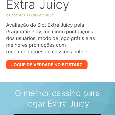
Extra Juicy
CRIADO POR PRAGMATIC PLAY
Avaliação do Slot Extra Juicy pela
Pragmatic Play, incluindo pontuações
dos usuários, modo de jogo grátis e as
melhores promoções com
recomendações de cassinos online.
JOGUE DE VERDADE NO BITSTARZ
O melhor cassino para
jogar Extra Juicy