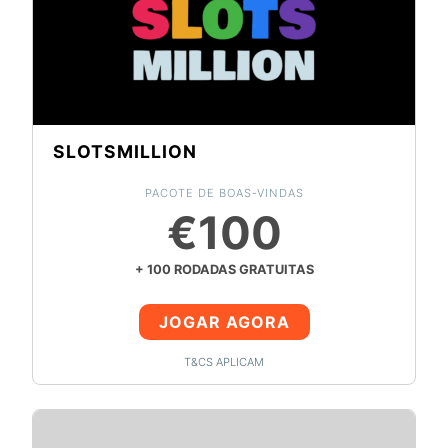
SLOTSMILLION
PACOTE DE BOAS-VINDAS
€100
+ 100 RODADAS GRATUITAS
JOGAR AGORA
T&CS APLICAM