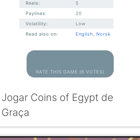
Reels:
5
Paylines:
20
Volatility:
Low
Read also on:
English
,
Norsk
RATE THIS GAME (6 VOTES)
Jogar Coins of Egypt de
Graça