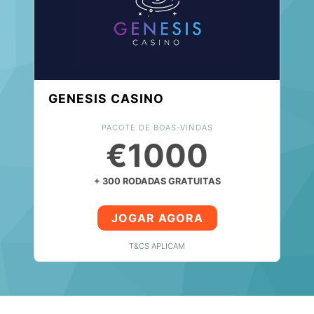
GENESIS CASINO
PACOTE DE BOAS-VINDAS
€1000
+ 300 RODADAS GRATUITAS
JOGAR AGORA
T&CS APLICAM