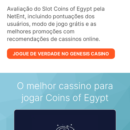
Avaliação do Slot Coins of Egypt pela
NetEnt, incluindo pontuações dos
usuários, modo de jogo grátis e as
melhores promoções com
recomendações de cassinos online.
JOGUE DE VERDADE NO GENESIS CASINO
O melhor cassino para
jogar Coins of Egypt