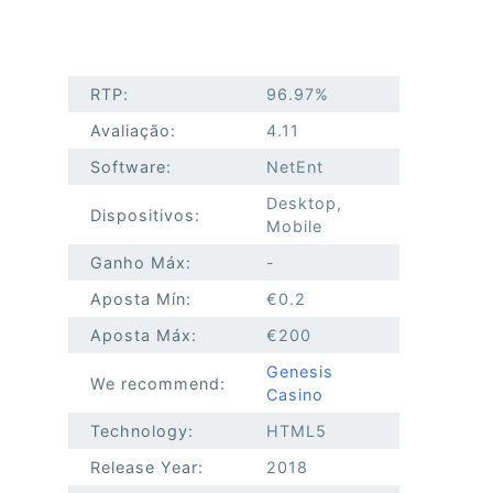
RTP:
96.97%
Avaliação:
4.11
Software:
NetEnt
Desktop,
Dispositivos:
Mobile
Ganho Máx:
-
Aposta Mín:
€0.2
Aposta Máx:
€200
Genesis
We recommend:
Casino
Technology:
HTML5
Release Year:
2018