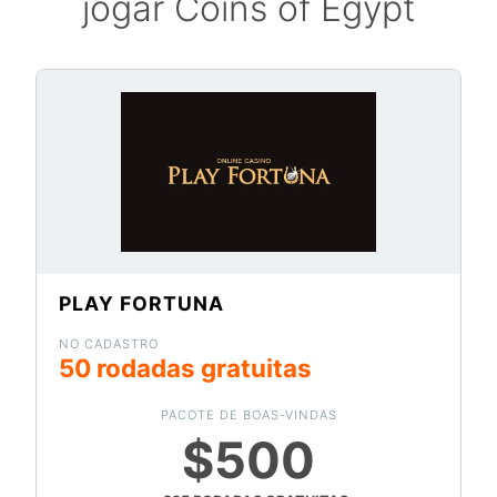
jogar Coins of Egypt
PLAY FORTUNA
NO CADASTRO
50 rodadas gratuitas
PACOTE DE BOAS-VINDAS
$500