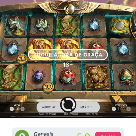
JOGUE AGORA DE GRAÇA
18+
Genesis