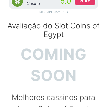
5.0
PLAY
Casino
T&CS APLICAM | 18+
Avaliação do Slot Coins of
Egypt
COMING
SOON
Melhores cassinos para