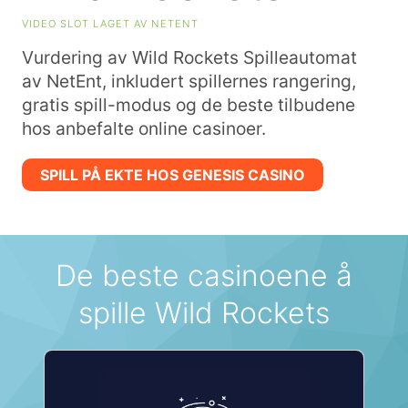
VIDEO SLOT LAGET AV NETENT
Vurdering av Wild Rockets Spilleautomat
av NetEnt, inkludert spillernes rangering,
gratis spill-modus og de beste tilbudene
hos anbefalte online casinoer.
SPILL PÅ EKTE HOS GENESIS CASINO
De beste casinoene å
spille Wild Rockets