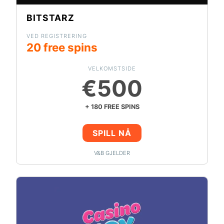
BITSTARZ
VED REGISTRERING
20 free spins
VELKOMSTSIDE
€500
+ 180 FREE SPINS
SPILL NÅ
V&B GJELDER