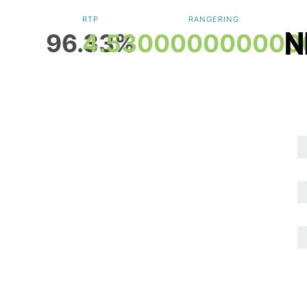
RTP
RANGERING
96.33%
4.530000000000