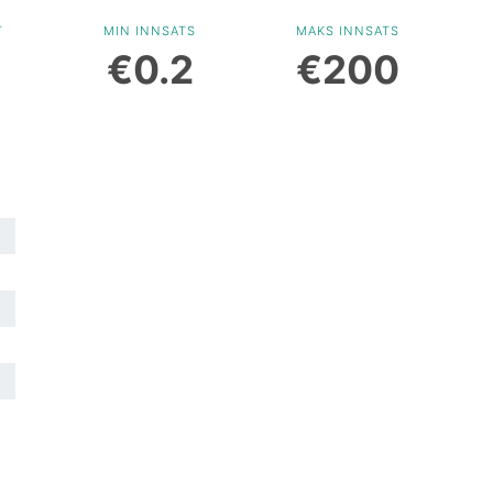
T
MIN INNSATS
MAKS INNSATS
€0.2
€200