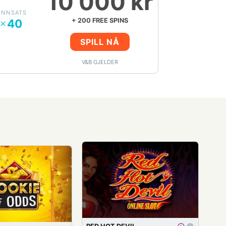
10 000 kr
INNSATS
40
+ 200 FREE SPINS
SPILL NÅ
V&B GJELDER