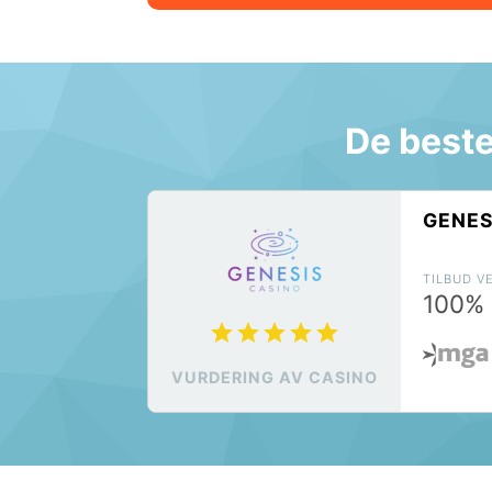
De beste
GENES
TILBUD V
100% 
VURDERING AV CASINO