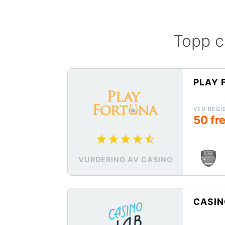
Topp ca
PLAY 
VED REGI
50 fr
VURDERING AV CASINO
CASIN