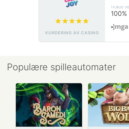
TILBUD V
100% 
VURDERING AV CASINO
Populære spilleautomater