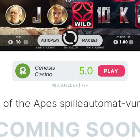
Genesis
5.0
PLAY
Casino
V&B GJELDER | 18+
 of the Apes spilleautomat-vu
COMING SOO