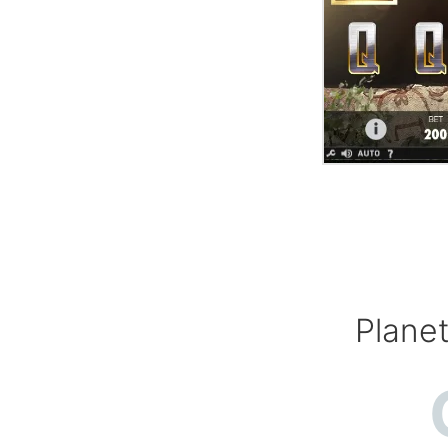
Planet