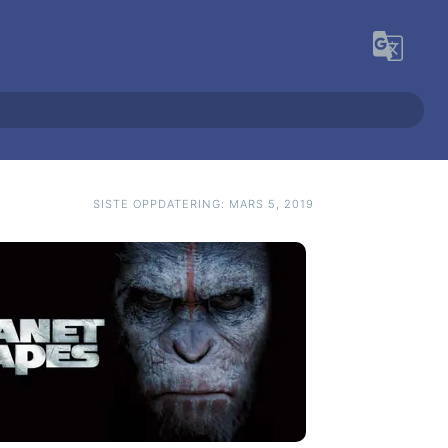
SISTE OPPDATERING: MARS 5, 2019