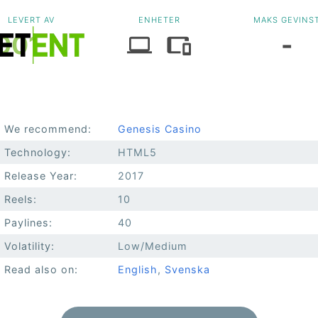
LEVERT AV
ENHETER
MAKS GEVINS
001
-
We recommend:
Genesis Casino
Technology:
HTML5
Release Year:
2017
Reels:
10
Paylines:
40
Volatility:
Low/Medium
Read also on:
English
,
Svenska