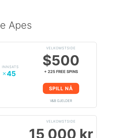
the Apes
VELKOMSTSIDE
$500
INNSATS
45
+ 225 FREE SPINS
SPILL NÅ
V&B GJELDER
VELKOMSTSIDE
15 000 kr