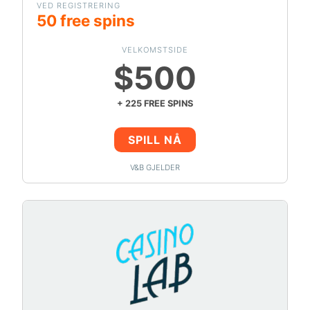
VED REGISTRERING
50 free spins
VELKOMSTSIDE
$500
+ 225 FREE SPINS
SPILL NÅ
V&B GJELDER