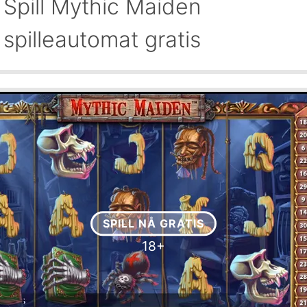
Spill Mythic Maiden
spilleautomat gratis
SPILL NÅ GRATIS
18+