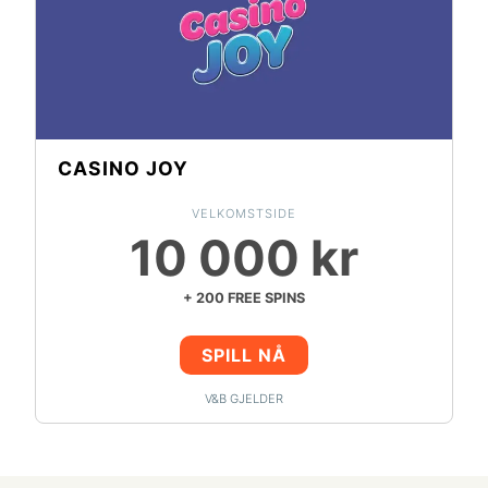
CASINO JOY
VELKOMSTSIDE
10 000 kr
+ 200 FREE SPINS
SPILL NÅ
V&B GJELDER