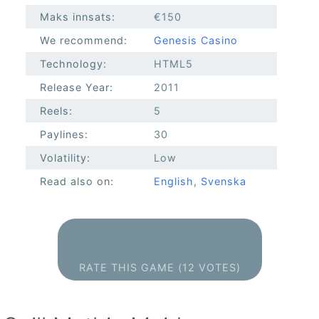
Maks innsats:
€150
We recommend:
Genesis Casino
Technology:
HTML5
Release Year:
2011
Reels:
5
Paylines:
30
Volatility:
Low
Read also on:
English
,
Svenska
RATE THIS GAME (12 VOTES)