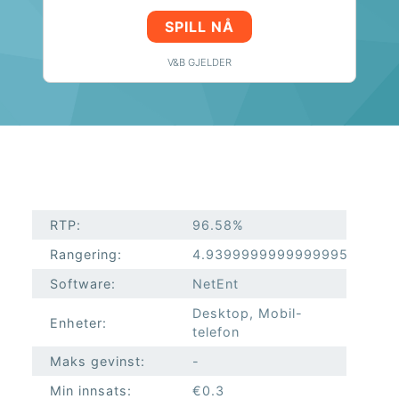
SPILL NÅ
V&B GJELDER
RTP:
96.58%
Rangering:
4.9399999999999995
Software:
NetEnt
Desktop, Mobil-
Enheter:
telefon
Maks gevinst:
-
Min innsats:
€0.3