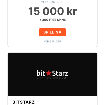
VELKOMSTSIDE
15 000 kr
+ 300 FREE SPINS
SPILL NÅ
V&B GJELDER
BITSTARZ