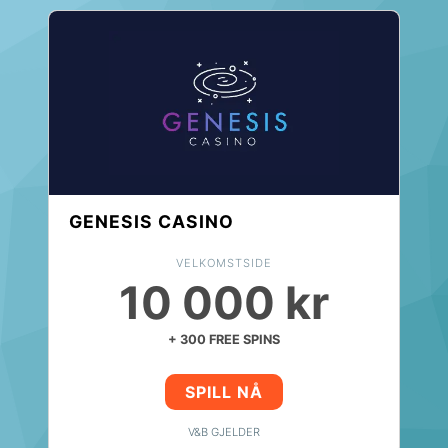
GENESIS CASINO
VELKOMSTSIDE
10 000 kr
+ 300 FREE SPINS
SPILL NÅ
V&B GJELDER