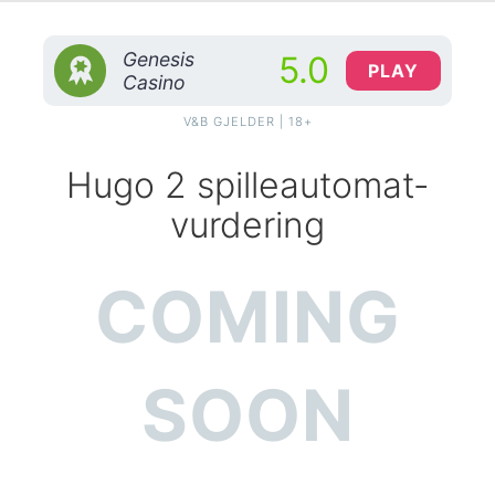
Genesis
5.0
PLAY
Casino
V&B GJELDER | 18+
Hugo 2 spilleautomat-
vurdering
COMING
SOON