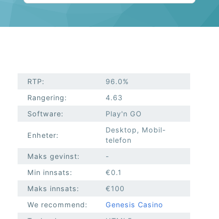
RTP:
96.0%
Rangering:
4.63
Software:
Play'n GO
Desktop, Mobil-
Enheter:
telefon
Maks gevinst:
-
Min innsats:
€0.1
Maks innsats:
€100
We recommend:
Genesis Casino