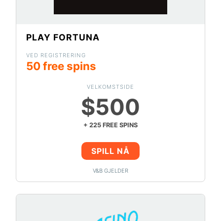
PLAY FORTUNA
VED REGISTRERING
50 free spins
VELKOMSTSIDE
$500
+ 225 FREE SPINS
SPILL NÅ
V&B GJELDER