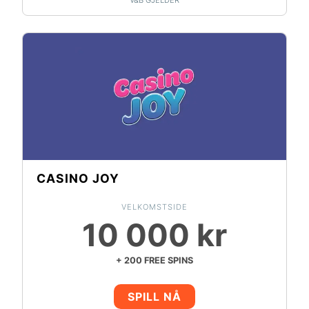
V&B GJELDER
CASINO JOY
VELKOMSTSIDE
10 000 kr
+ 200 FREE SPINS
SPILL NÅ