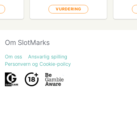
VURDERING
Om SlotMarks
Om oss
Ansvarlig spilling
Personvern og Cookie-poilcy