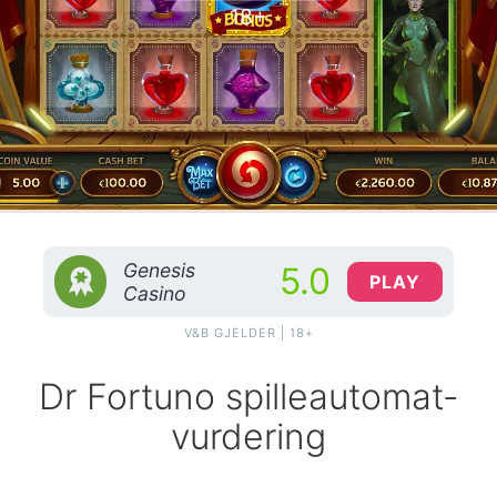
18+
Genesis
5.0
PLAY
Casino
V&B GJELDER | 18+
Dr Fortuno spilleautomat-
vurdering