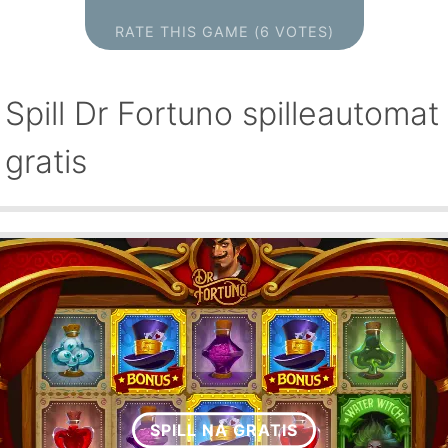
RATE THIS GAME (6 VOTES)
Spill Dr Fortuno spilleautomat
gratis
SPILL NÅ GRATIS