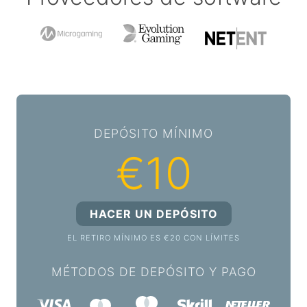
DEPÓSITO MÍNIMO
€10
HACER UN DEPÓSITO
EL RETIRO MÍNIMO ES €20 CON LÍMITES
MÉTODOS DE DEPÓSITO Y PAGO