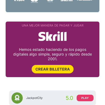
UNA MEJOR MANERA DE PAGAR Y JUGAR
Hemos estado haciendo de los pagos
digitales algo simple, seguro y rápido desde
2001.
CREAR BILLETERA
5.0
JackpotCity
PLAY